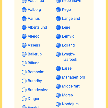
Aabenraa
København
Aalborg
Køge
Aarhus
Langeland
Albertslund
Lejre
Allerød
Lemvig
Assens
Lolland
Ballerup
Lyngby-
Taarbæk
Billund
Læsø
Bornholm
Mariagerfjord
Brøndby
Middelfart
Brønderslev
Morsø
Dragør
Norddjurs
Egedal