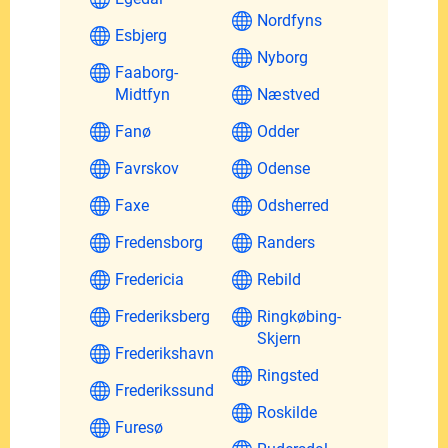
Nordfyns
Esbjerg
Nyborg
Faaborg-
Midtfyn
Næstved
Fanø
Odder
Favrskov
Odense
Faxe
Odsherred
Fredensborg
Randers
Fredericia
Rebild
Frederiksberg
Ringkøbing-
Skjern
Frederikshavn
Ringsted
Frederikssund
Roskilde
Furesø