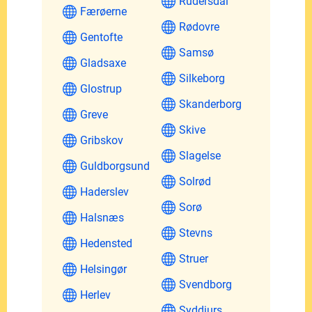
Rudersdal
Færøerne
Rødovre
Gentofte
Samsø
Gladsaxe
Silkeborg
Glostrup
Skanderborg
Greve
Skive
Gribskov
Slagelse
Guldborgsund
Solrød
Haderslev
Sorø
Halsnæs
Stevns
Hedensted
Struer
Helsingør
Svendborg
Herlev
Syddjurs