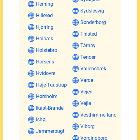
Herning
Sydslesvig
Hillerød
Sønderborg
Hjørring
Thisted
Holbæk
Tårnby
Holstebro
Tønder
Horsens
Vallensbæk
Hvidovre
Varde
Høje-Taastrup
Vejen
Hørsholm
Vejle
Ikast-Brande
Vesthimmerland
Ishøj
Viborg
Jammerbugt
Vordingborg