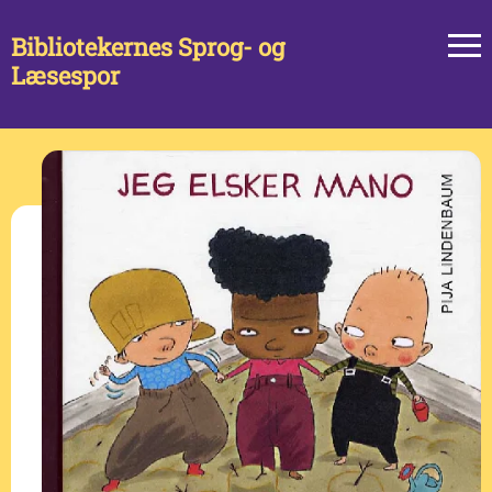
Bibliotekernes Sprog- og
Læsespor