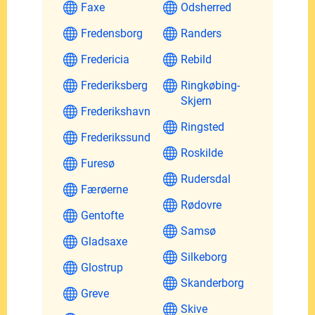
Faxe
Odsherred
Fredensborg
Randers
Fredericia
Rebild
Frederiksberg
Ringkøbing-
Skjern
Frederikshavn
Ringsted
Frederikssund
Roskilde
Furesø
Rudersdal
Færøerne
Rødovre
Gentofte
Samsø
Gladsaxe
Silkeborg
Glostrup
Skanderborg
Greve
Skive