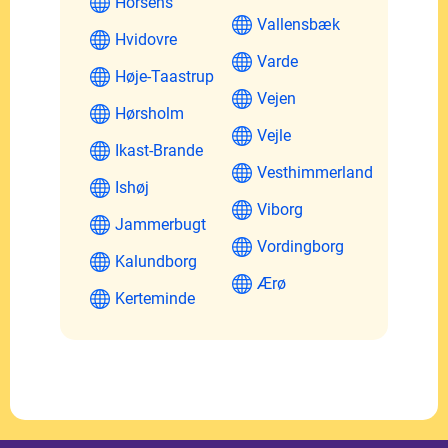
Horsens
Vallensbæk
Hvidovre
Varde
Høje-Taastrup
Vejen
Hørsholm
Vejle
Ikast-Brande
Vesthimmerland
Ishøj
Viborg
Jammerbugt
Vordingborg
Kalundborg
Ærø
Kerteminde