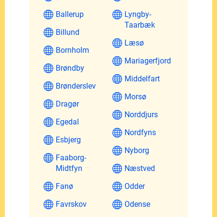
Ballerup
Lyngby-
Taarbæk
Billund
Læsø
Bornholm
Mariagerfjord
Brøndby
Middelfart
Brønderslev
Morsø
Dragør
Norddjurs
Egedal
Nordfyns
Esbjerg
Nyborg
Faaborg-
Midtfyn
Næstved
Fanø
Odder
Favrskov
Odense