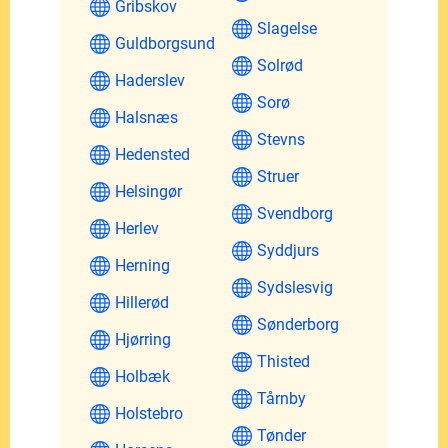
Gribskov
Slagelse
Guldborgsund
Solrød
Haderslev
Sorø
Halsnæs
Stevns
Hedensted
Struer
Helsingør
Svendborg
Herlev
Syddjurs
Herning
Sydslesvig
Hillerød
Sønderborg
Hjørring
Thisted
Holbæk
Tårnby
Holstebro
Tønder