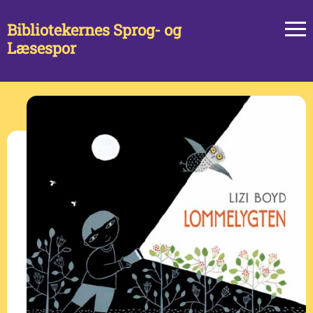
Bibliotekernes Sprog- og
Læsespor