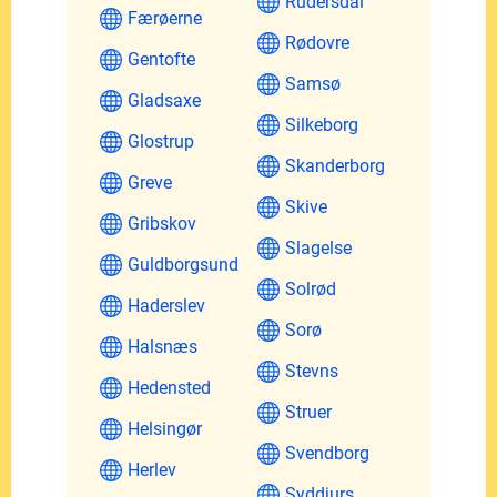
Rudersdal
Færøerne
Rødovre
Gentofte
Samsø
Gladsaxe
Silkeborg
Glostrup
Skanderborg
Greve
Skive
Gribskov
Slagelse
Guldborgsund
Solrød
Haderslev
Sorø
Halsnæs
Stevns
Hedensted
Struer
Helsingør
Svendborg
Herlev
Syddjurs