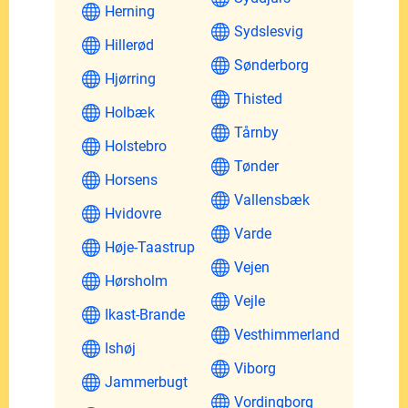
Herning
Sydslesvig
Hillerød
Sønderborg
Hjørring
Thisted
Holbæk
Tårnby
Holstebro
Tønder
Horsens
Vallensbæk
Hvidovre
Varde
Høje-Taastrup
Vejen
Hørsholm
Vejle
Ikast-Brande
Vesthimmerland
Ishøj
Viborg
Jammerbugt
Vordingborg