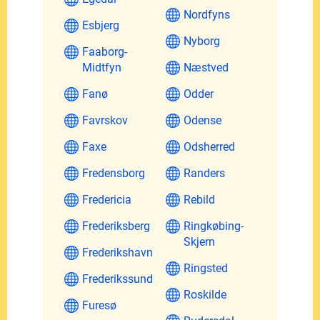
Nordfyns
Esbjerg
Nyborg
Faaborg-
Midtfyn
Næstved
Fanø
Odder
Favrskov
Odense
Faxe
Odsherred
Fredensborg
Randers
Fredericia
Rebild
Frederiksberg
Ringkøbing-
Skjern
Frederikshavn
Ringsted
Frederikssund
Roskilde
Furesø