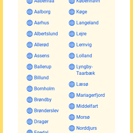
Aabenraa
København
Aalborg
Køge
Aarhus
Langeland
Albertslund
Lejre
Allerød
Lemvig
Assens
Lolland
Ballerup
Lyngby-
Taarbæk
Billund
Læsø
Bornholm
Mariagerfjord
Brøndby
Middelfart
Brønderslev
Morsø
Dragør
Norddjurs
Egedal