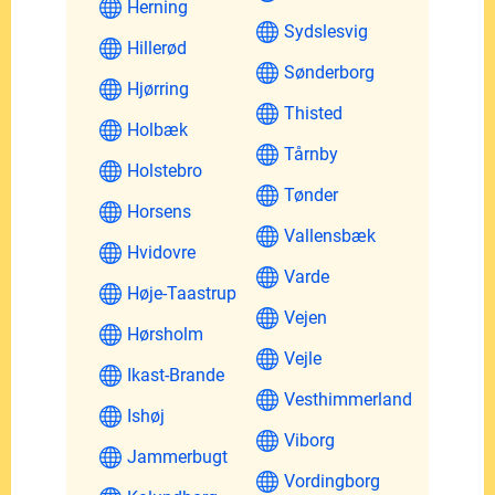
Herning
Sydslesvig
Hillerød
Sønderborg
Hjørring
Thisted
Holbæk
Tårnby
Holstebro
Tønder
Horsens
Vallensbæk
Hvidovre
Varde
Høje-Taastrup
Vejen
Hørsholm
Vejle
Ikast-Brande
Vesthimmerland
Ishøj
Viborg
Jammerbugt
Vordingborg