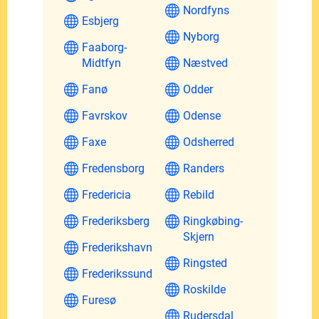
Nordfyns
Esbjerg
Nyborg
Faaborg-
Midtfyn
Næstved
Fanø
Odder
Favrskov
Odense
Faxe
Odsherred
Fredensborg
Randers
Fredericia
Rebild
Frederiksberg
Ringkøbing-
Skjern
Frederikshavn
Ringsted
Frederikssund
Roskilde
Furesø
Rudersdal