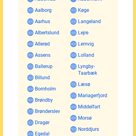
Aalborg
Køge
Aarhus
Langeland
Albertslund
Lejre
Allerød
Lemvig
Assens
Lolland
Ballerup
Lyngby-
Taarbæk
Billund
Læsø
Bornholm
Mariagerfjord
Brøndby
Middelfart
Brønderslev
Morsø
Dragør
Norddjurs
Egedal