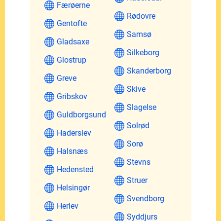
Færøerne
Rødovre
Gentofte
Samsø
Gladsaxe
Silkeborg
Glostrup
Skanderborg
Greve
Skive
Gribskov
Slagelse
Guldborgsund
Solrød
Haderslev
Sorø
Halsnæs
Stevns
Hedensted
Struer
Helsingør
Svendborg
Herlev
Syddjurs