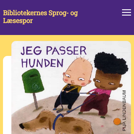
Bibliotekernes Sprog- og
Læsespor