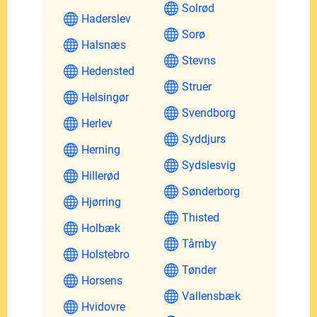
Solrød
Haderslev
Sorø
Halsnæs
Stevns
Hedensted
Struer
Helsingør
Svendborg
Herlev
Syddjurs
Herning
Sydslesvig
Hillerød
Sønderborg
Hjørring
Thisted
Holbæk
Tårnby
Holstebro
Tønder
Horsens
Vallensbæk
Hvidovre