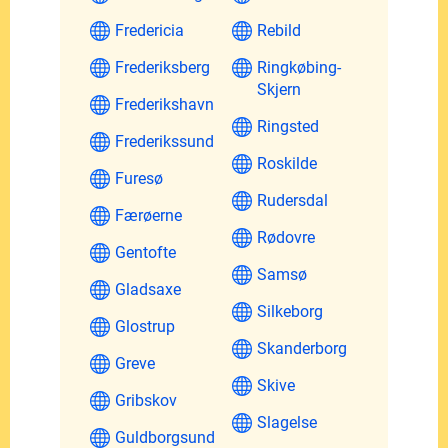
Fredericia
Rebild
Frederiksberg
Ringkøbing-
Skjern
Frederikshavn
Ringsted
Frederikssund
Roskilde
Furesø
Rudersdal
Færøerne
Rødovre
Gentofte
Samsø
Gladsaxe
Silkeborg
Glostrup
Skanderborg
Greve
Skive
Gribskov
Slagelse
Guldborgsund