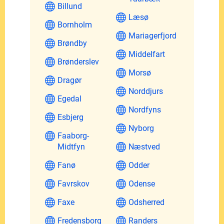
Billund
Læsø
Bornholm
Mariagerfjord
Brøndby
Middelfart
Brønderslev
Morsø
Dragør
Norddjurs
Egedal
Nordfyns
Esbjerg
Nyborg
Faaborg-
Midtfyn
Næstved
Fanø
Odder
Favrskov
Odense
Faxe
Odsherred
Fredensborg
Randers