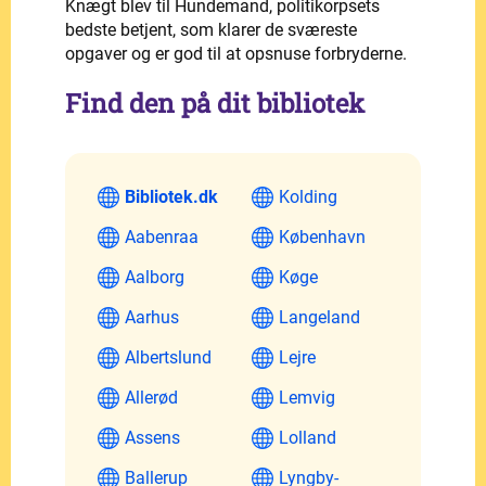
Knægt blev til Hundemand, politikorpsets
bedste betjent, som klarer de sværeste
opgaver og er god til at opsnuse forbryderne.
Find den på dit bibliotek
Bibliotek.dk
Kolding
Aabenraa
København
Aalborg
Køge
Aarhus
Langeland
Albertslund
Lejre
Allerød
Lemvig
Assens
Lolland
Ballerup
Lyngby-