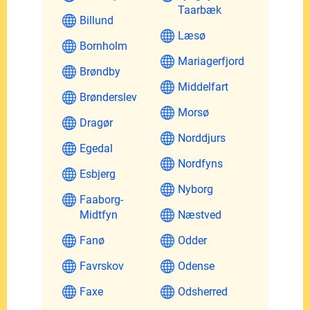
Taarbæk
Billund
Læsø
Bornholm
Mariagerfjord
Brøndby
Middelfart
Brønderslev
Morsø
Dragør
Norddjurs
Egedal
Nordfyns
Esbjerg
Nyborg
Faaborg-
Midtfyn
Næstved
Fanø
Odder
Favrskov
Odense
Faxe
Odsherred