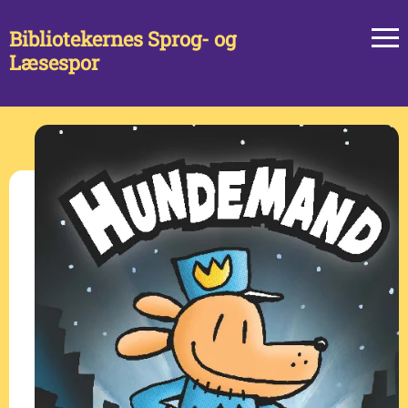
Bibliotekernes Sprog- og
Læsespor