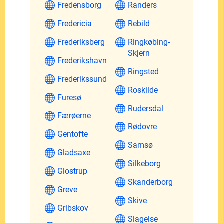
Fredensborg
Randers
Fredericia
Rebild
Frederiksberg
Ringkøbing-
Skjern
Frederikshavn
Ringsted
Frederikssund
Roskilde
Furesø
Rudersdal
Færøerne
Rødovre
Gentofte
Samsø
Gladsaxe
Silkeborg
Glostrup
Skanderborg
Greve
Skive
Gribskov
Slagelse