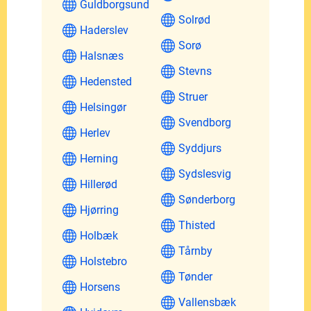
Guldborgsund
Solrød
Haderslev
Sorø
Halsnæs
Stevns
Hedensted
Struer
Helsingør
Svendborg
Herlev
Syddjurs
Herning
Sydslesvig
Hillerød
Sønderborg
Hjørring
Thisted
Holbæk
Tårnby
Holstebro
Tønder
Horsens
Vallensbæk