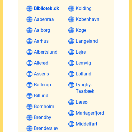
Bibliotek.dk
Kolding
Aabenraa
København
Aalborg
Køge
Aarhus
Langeland
Albertslund
Lejre
Allerød
Lemvig
Assens
Lolland
Ballerup
Lyngby-
Taarbæk
Billund
Læsø
Bornholm
Mariagerfjord
Brøndby
Middelfart
Brønderslev