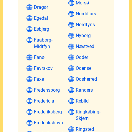
Morsø
Dragør
Norddjurs
Egedal
Nordfyns
Esbjerg
Nyborg
Faaborg-
Midtfyn
Næstved
Fanø
Odder
Favrskov
Odense
Faxe
Odsherred
Fredensborg
Randers
Fredericia
Rebild
Frederiksberg
Ringkøbing-
Skjern
Frederikshavn
Ringsted