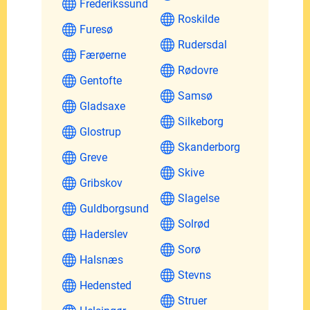
Frederikssund
Roskilde
Furesø
Rudersdal
Færøerne
Rødovre
Gentofte
Samsø
Gladsaxe
Silkeborg
Glostrup
Skanderborg
Greve
Skive
Gribskov
Slagelse
Guldborgsund
Solrød
Haderslev
Sorø
Halsnæs
Stevns
Hedensted
Struer