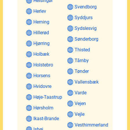
Helsingør
Svendborg
Herlev
Syddjurs
Herning
Sydslesvig
Hillerød
Sønderborg
Hjørring
Thisted
Holbæk
Tårnby
Holstebro
Tønder
Horsens
Vallensbæk
Hvidovre
Varde
Høje-Taastrup
Vejen
Hørsholm
Vejle
Ikast-Brande
Vesthimmerland
Ishøj