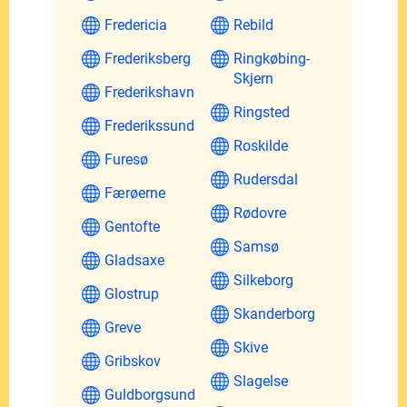
Fredericia
Rebild
Frederiksberg
Ringkøbing-
Skjern
Frederikshavn
Ringsted
Frederikssund
Roskilde
Furesø
Rudersdal
Færøerne
Rødovre
Gentofte
Samsø
Gladsaxe
Silkeborg
Glostrup
Skanderborg
Greve
Skive
Gribskov
Slagelse
Guldborgsund