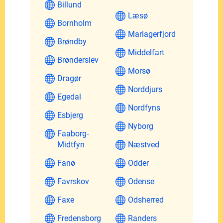
Billund
Læsø
Bornholm
Mariagerfjord
Brøndby
Middelfart
Brønderslev
Morsø
Dragør
Norddjurs
Egedal
Nordfyns
Esbjerg
Nyborg
Faaborg-
Midtfyn
Næstved
Fanø
Odder
Favrskov
Odense
Faxe
Odsherred
Fredensborg
Randers