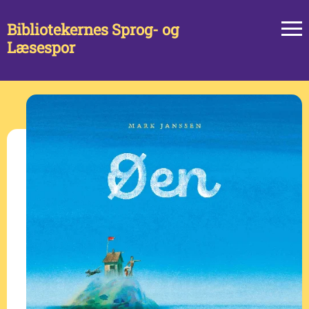
Bibliotekernes Sprog- og
Læsespor