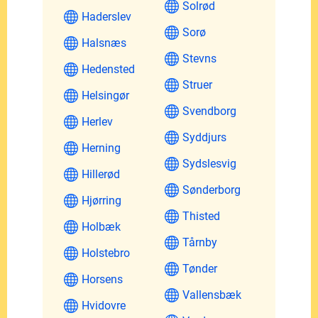
Solrød
Haderslev
Sorø
Halsnæs
Stevns
Hedensted
Struer
Helsingør
Svendborg
Herlev
Syddjurs
Herning
Sydslesvig
Hillerød
Sønderborg
Hjørring
Thisted
Holbæk
Tårnby
Holstebro
Tønder
Horsens
Vallensbæk
Hvidovre