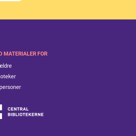
D MATERIALER FOR
ældre
ioteker
personer