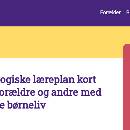
Forælder
B
ogiske læreplan kort
l forældre og andre med
de børneliv