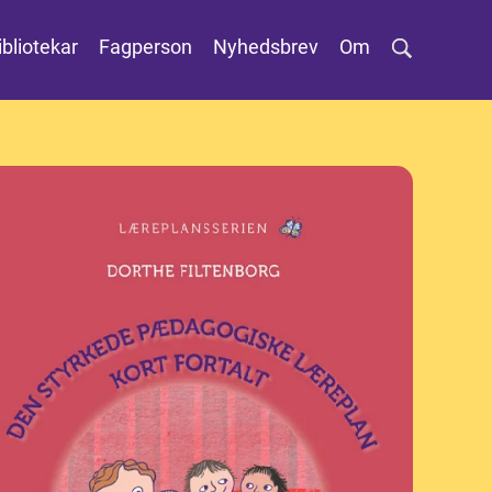
ibliotekar
Fagperson
Nyhedsbrev
Om