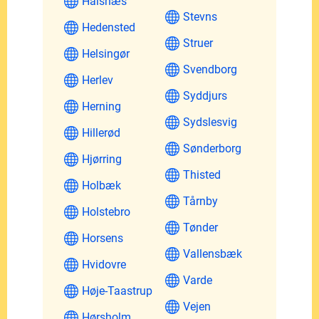
Halsnæs
Stevns
Hedensted
Struer
Helsingør
Svendborg
Herlev
Syddjurs
Herning
Sydslesvig
Hillerød
Sønderborg
Hjørring
Thisted
Holbæk
Tårnby
Holstebro
Tønder
Horsens
Vallensbæk
Hvidovre
Varde
Høje-Taastrup
Vejen
Hørsholm