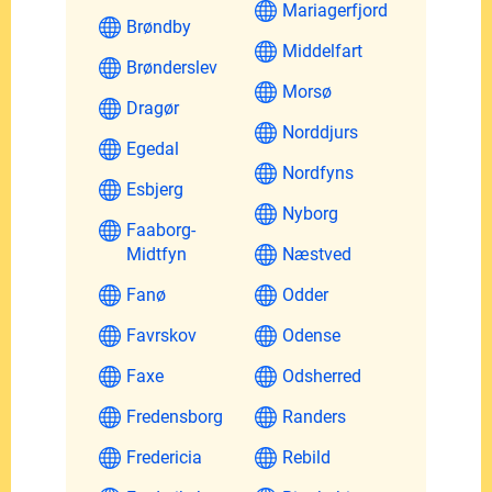
Mariagerfjord
Brøndby
Middelfart
Brønderslev
Morsø
Dragør
Norddjurs
Egedal
Nordfyns
Esbjerg
Nyborg
Faaborg-
Midtfyn
Næstved
Fanø
Odder
Favrskov
Odense
Faxe
Odsherred
Fredensborg
Randers
Fredericia
Rebild