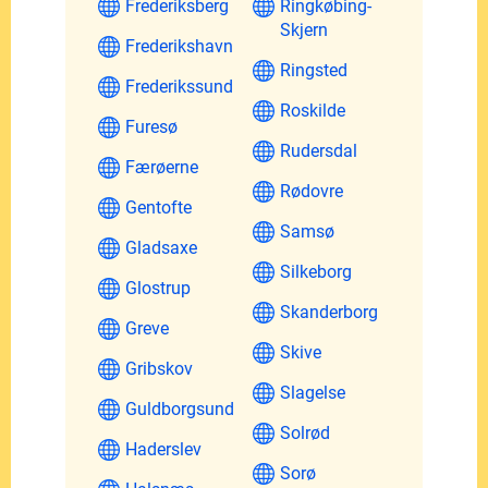
Frederiksberg
Ringkøbing-
Skjern
Frederikshavn
Ringsted
Frederikssund
Roskilde
Furesø
Rudersdal
Færøerne
Rødovre
Gentofte
Samsø
Gladsaxe
Silkeborg
Glostrup
Skanderborg
Greve
Skive
Gribskov
Slagelse
Guldborgsund
Solrød
Haderslev
Sorø