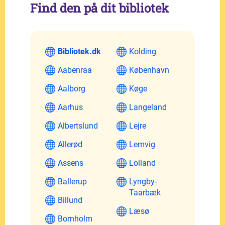
Find den på dit bibliotek
Bibliotek.dk
Kolding
Aabenraa
København
Aalborg
Køge
Aarhus
Langeland
Albertslund
Lejre
Allerød
Lemvig
Assens
Lolland
Ballerup
Lyngby-
Taarbæk
Billund
Læsø
Bornholm