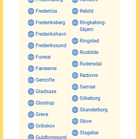
Fredericia
Rebild
Frederiksberg
Ringkøbing-
Skjern
Frederikshavn
Ringsted
Frederikssund
Roskilde
Furesø
Rudersdal
Færøerne
Rødovre
Gentofte
Samsø
Gladsaxe
Silkeborg
Glostrup
Skanderborg
Greve
Skive
Gribskov
Slagelse
Guldborgsund