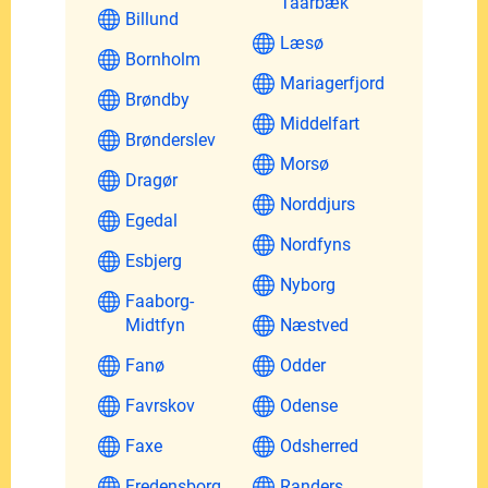
Taarbæk
Billund
Læsø
Bornholm
Mariagerfjord
Brøndby
Middelfart
Brønderslev
Morsø
Dragør
Norddjurs
Egedal
Nordfyns
Esbjerg
Nyborg
Faaborg-
Midtfyn
Næstved
Fanø
Odder
Favrskov
Odense
Faxe
Odsherred
Fredensborg
Randers