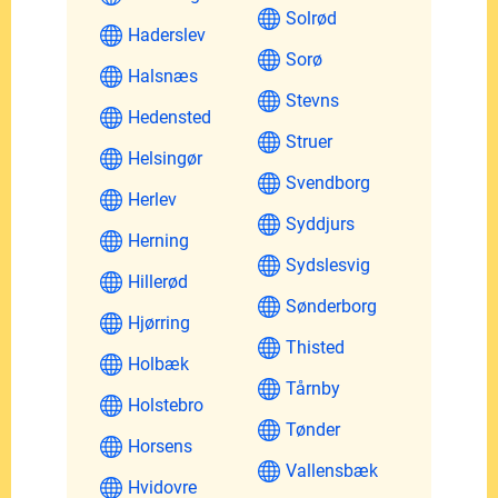
Solrød
Haderslev
Sorø
Halsnæs
Stevns
Hedensted
Struer
Helsingør
Svendborg
Herlev
Syddjurs
Herning
Sydslesvig
Hillerød
Sønderborg
Hjørring
Thisted
Holbæk
Tårnby
Holstebro
Tønder
Horsens
Vallensbæk
Hvidovre