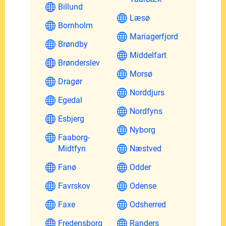
Billund
Læsø
Bornholm
Mariagerfjord
Brøndby
Middelfart
Brønderslev
Morsø
Dragør
Norddjurs
Egedal
Nordfyns
Esbjerg
Nyborg
Faaborg-
Midtfyn
Næstved
Fanø
Odder
Favrskov
Odense
Faxe
Odsherred
Fredensborg
Randers