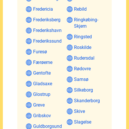
Fredericia
Rebild
Frederiksberg
Ringkøbing-
Skjern
Frederikshavn
Ringsted
Frederikssund
Roskilde
Furesø
Rudersdal
Færøerne
Rødovre
Gentofte
Samsø
Gladsaxe
Silkeborg
Glostrup
Skanderborg
Greve
Skive
Gribskov
Slagelse
Guldborgsund