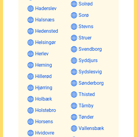
Solrød
Haderslev
Sorø
Halsnæs
Stevns
Hedensted
Struer
Helsingør
Svendborg
Herlev
Syddjurs
Herning
Sydslesvig
Hillerød
Sønderborg
Hjørring
Thisted
Holbæk
Tårnby
Holstebro
Tønder
Horsens
Vallensbæk
Hvidovre