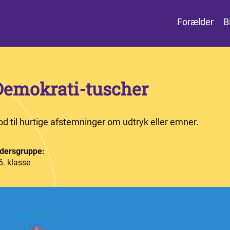
Forælder
B
Demokrati-tuscher
d til hurtige afstemninger om udtryk eller emner.
dersgruppe:
6. klasse