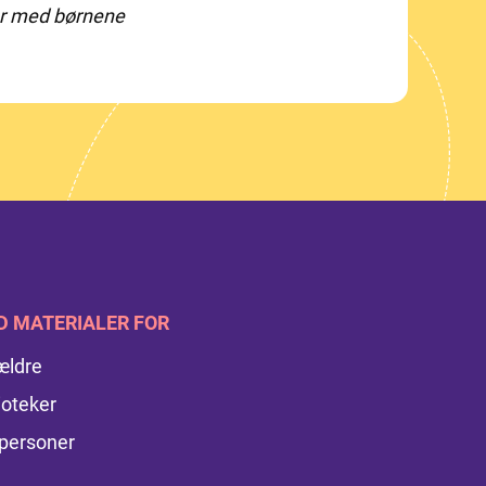
er med børnene
D MATERIALER FOR
ældre
ioteker
personer