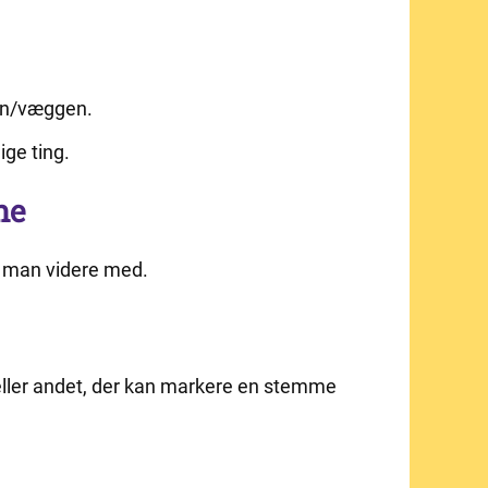
len/væggen.
ige ting.
ne
år man videre med.
 eller andet, der kan markere en stemme