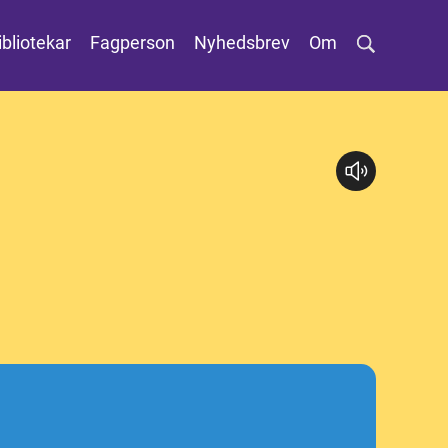
ibliotekar
Fagperson
Nyhedsbrev
Om