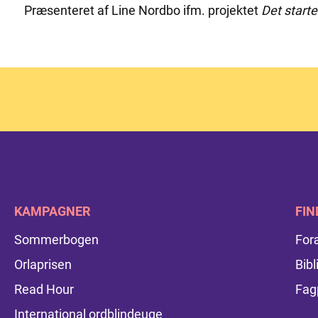
Præsenteret af Line Nordbo ifm. projektet
Det start
KAMPAGNER
FIN
Sommerbogen
For
Orlaprisen
Bibl
Read Hour
Fag
International ordblindeuge