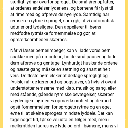
særligt lydhør overfor sproget. De små ører opfatter,
at ordenes endelser lyder ens, og børnene får lyst til
at rime med og afprøve de nye lyde. Samtidig har
remser en rytme i sproget, som gør, at vi automatisk
udtaler ord tydeligere. Den appellerer til børns
medfødte rytmiske fornemmelse og gør, at
opmærksomheden skærpes.
Når vi læser børnerimbøger, kan vi lade vores børn
snakke med på rimordene, holde små pauser og lade
dem afprøve og gentage. Lynhurtigt husker de ordene
og næste gang måske en sætning og snart et helt
vers. De fleste børn elsker at deltage sprogligt og
fysisk, når de lærer ord og bogstaver, så hvis vi oveni
understøtter remserne med klap, musik og sang, eller
med stående, gående rytmiske bevægelser, skærper
vi yderligere børnenes opmærksomhed og dermed
også fornemmelsen for sprogets rytme og en øget
evne til at skelne sprogets mindste lyddele. Det kan
tage noget tid, før selve udtalen følger med, men i
mellemtiden lagres nye lyde og ord i børnene, mens vi