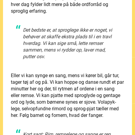
hver dag fylder lidt mere på både ordforråd og
sproglig erfaring.
Det bedste er, at sproglege ikke er noget, vi
behøver at skaffe ekstra plads til i en travl
hverdag. Vi kan sige små, lette remser
sammen, mens vi rydder op, laver mad,
putter osv.
Eller vi kan synge en sang, mens vi kører bil, går tur,
tager tøj af og på. Vi kan hoppe og danse rundt et par
minutter her og der, til rytmen af ordene i en sang
eller remse. Vi kan pjatte med sproglyde og gentage
ord og lyde, som børnene synes er sjove. Volapyk-
lege, selvopfundne rimord og sprog-pjat tæller med
her. Følg barnet og fornem, hvad der fanger.
Kort sagt: Rim, remselege og sange er ren