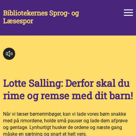
Bibliotekernes Sprog- og
Læsespor
Lotte Salling: Derfor skal du
rime og remse med dit barn!
Når vi læser børnerimbøger, kan vi lade vores børn snakke
med på rimordene, holde små pauser og lade dem afprøve
og gentage. Lynhurtigt husker de ordene og næste gang
måske en sætning og snart et helt vers.