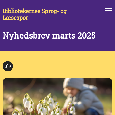
Bibliotekernes Sprog- og
Læsespor
Nyhedsbrev marts 2025