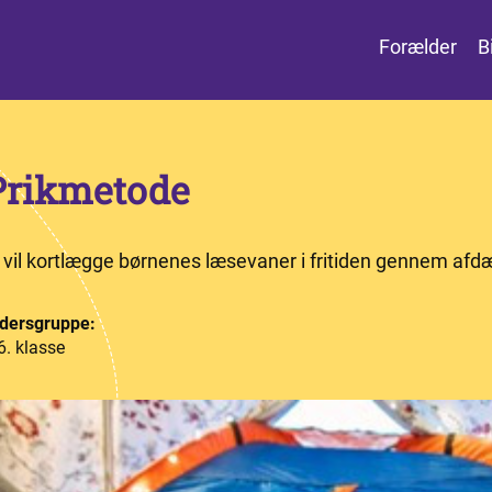
Forælder
B
Prikmetode
i vil kortlægge børnenes læsevaner i fritiden gennem afd
dersgruppe:
6. klasse