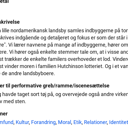
etal
krivelse
n lille nordamerikansk landsby samles indbyggerne på torve
krives indgående og detaljeret og fokus er som der står i 
e". Vi lærer navnene på mange af indbyggerne, hører om
ere. Vi hører også enkelte stemmer tale om, at i visse andr
st trækker de enkelte familers overhoveder et lod. Vinderen
st vinder moren i familien Hutchinson lotteriet. Og i et van
e de andre landsbyboere.
er til performative greb/ramme/iscenesættelse
 havde taget sort tøj på, og overvejede også andre virk
v med sten.
ner
mfund
,
Kultur
,
Forandring
,
Moral
,
Etik
,
Relationer
,
Identite