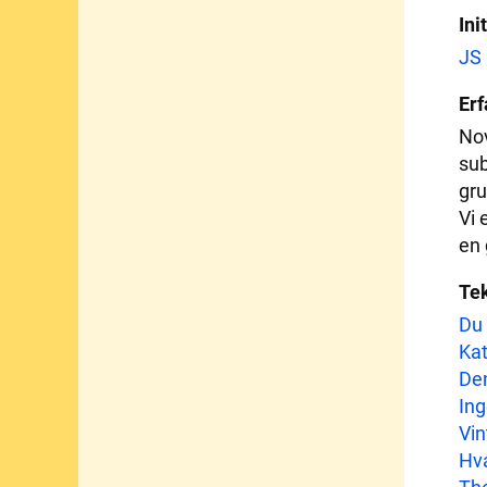
Ini
JS
Erf
Nov
sub
gru
Vi 
en 
Te
Du 
Kat
Den
Ing
Vin
Hva