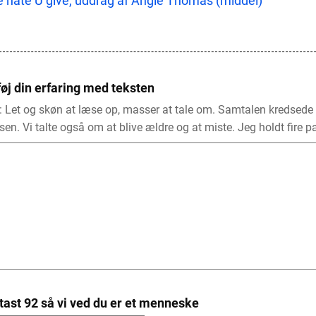
 hate U give, uddrag af Angie Thomas (middel)
føj din erfaring med teksten
: Let og skøn at læse op, masser at tale om. Samtalen kredsede
sen. Vi talte også om at blive ældre og at miste. Jeg holdt fire p
tast 92 så vi ved du er et menneske