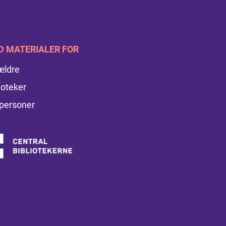
D MATERIALER FOR
ældre
ioteker
personer