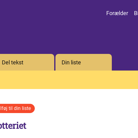
Forælder
B
Del tekst
Din liste
tteriet