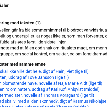
tialer
aring med teksten (1)
ellen går fra blå sommerhimmel til blodrødt vanvidsritua
tilt og underspillet, at noget ikke er, som man forventer,
fulde afsløres først i de sidste linjer.
endte med at få en god snak om ritualets magt, om menne
gruppe, om social kontrol, om sekter, og om forældremøde
kster med samme emne
skal ikke ville det hele, digt af Hein, Piet (lige til)
ten, uddrag af Tove Jansson (lige til)
 blomstrende have, novelle af Naja Marie Aidt (lige til)
en ro om natten, uddrag af Karl Kofi Ahlqvist (middel)
termedister, novelle af Thomas Korsgaard (lige til)
d skal vi med al den skønhed?, digt af Rasmus Nikolajsen 