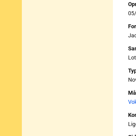
Opr
05
For
Jac
Sa
Lot
Ty
Nov
Må
Vo
Ko
Lige