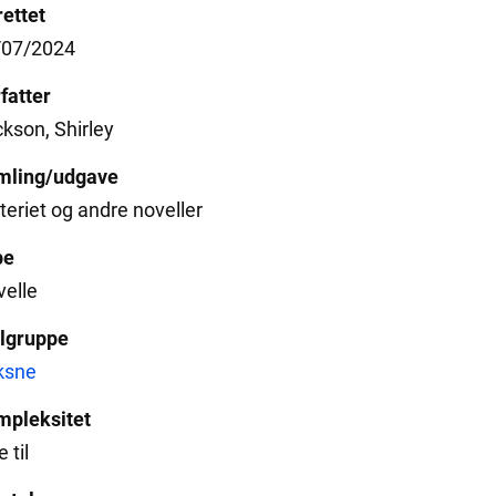
ettet
/07/2024
fatter
kson, Shirley
mling/udgave
teriet og andre noveller
pe
elle
lgruppe
ksne
mpleksitet
 til