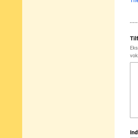
The
Til
Eks
vok
Ind