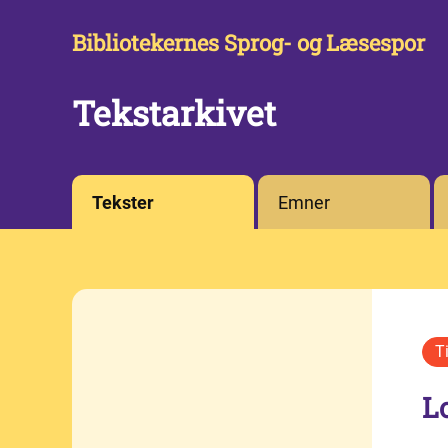
Bibliotekernes Sprog- og Læsespor
Tekstarkivet
Tekster
Emner
Lo