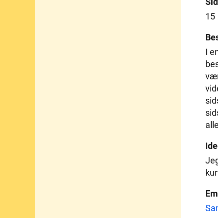
Sid
15
Bes
I e
bes
vær
vid
sid
sid
all
Ide
Jeg
kur
Em
Sa