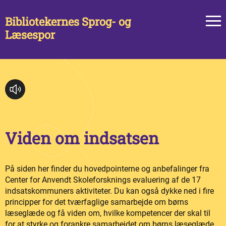
Bibliotekernes Sprog- og
Læsespor
Viden om indsatsen
På siden her finder du hovedpointerne og anbefalinger fra
Center for Anvendt Skoleforsknings evaluering af de 17
indsatskommuners aktiviteter. Du kan også dykke ned i fire
principper for det tværfaglige samarbejde om børns
læseglæde og få viden om, hvilke kompetencer der skal til
for at styrke og forankre samarbejdet om børns læseglæde.