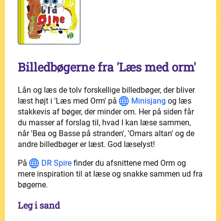
Billedbøgerne fra 'Læs med orm'
Lån og læs de tolv forskellige billedbøger, der bliver
læst højt i 'Læs med Orm' på
Minisjang
og læs
stakkevis af bøger, der minder om. Her på siden får
du masser af forslag til, hvad I kan læse sammen,
når 'Bea og Basse på stranden', 'Omars altan' og de
andre billedbøger er læst. God læselyst!
På
DR Spire
finder du afsnittene med Orm og
mere inspiration til at læse og snakke sammen ud fra
bøgerne.
Leg i sand