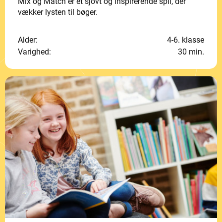
Mix og Match er et sjovt og inspirerende spil, der
vækker lysten til bøger.
Alder:
4-6. klasse
Varighed:
30 min.