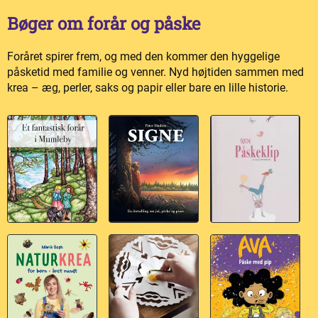
Bøger om forår og påske
Foråret spirer frem, og med den kommer den hyggelige
påsketid med familie og venner. Nyd højtiden sammen med
krea – æg, perler, saks og papir eller bare en lille historie.