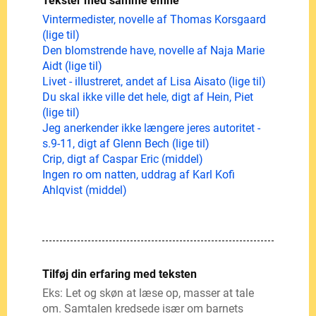
Tekster med samme emne
Vintermedister, novelle af Thomas Korsgaard
(lige til)
Den blomstrende have, novelle af Naja Marie
Aidt (lige til)
Livet - illustreret, andet af Lisa Aisato (lige til)
Du skal ikke ville det hele, digt af Hein, Piet
(lige til)
Jeg anerkender ikke længere jeres autoritet -
s.9-11, digt af Glenn Bech (lige til)
Crip, digt af Caspar Eric (middel)
Ingen ro om natten, uddrag af Karl Kofi
Ahlqvist (middel)
Tilføj din erfaring med teksten
Eks: Let og skøn at læse op, masser at tale
om. Samtalen kredsede især om barnets