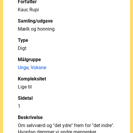
Forfatter
Kaur, Rupi
Samling/udgave
Mælk og honning
Type
Digt
Målgruppe
Unge
,
Voksne
Kompleksitet
Lige til
Sidetal
1
Beskrivelse
Om selvværd og "det ydre" frem for "det indre".
Hvordan dømmer vi andre mennesker