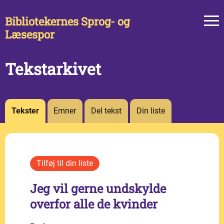
Bibliotekernes Sprog- og
Læsespor
Tekstarkivet
Tekster
Emner
Del tekst
Din liste
Jeg vil gerne undskylde
overfor alle de kvinder