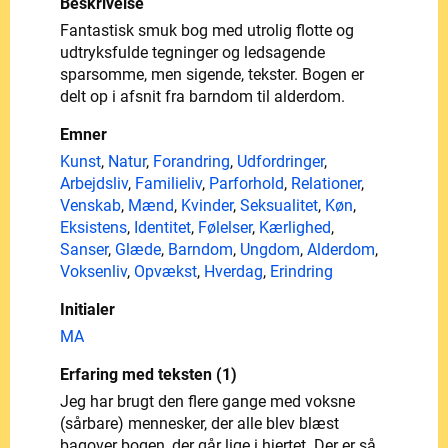
Beskrivelse
Fantastisk smuk bog med utrolig flotte og
udtryksfulde tegninger og ledsagende
sparsomme, men sigende, tekster. Bogen er
delt op i afsnit fra barndom til alderdom.
Emner
Kunst
,
Natur
,
Forandring
,
Udfordringer
,
Arbejdsliv
,
Familieliv
,
Parforhold
,
Relationer
,
Venskab
,
Mænd
,
Kvinder
,
Seksualitet
,
Køn
,
Eksistens
,
Identitet
,
Følelser
,
Kærlighed
,
Sanser
,
Glæde
,
Barndom
,
Ungdom
,
Alderdom
,
Voksenliv
,
Opvækst
,
Hverdag
,
Erindring
Initialer
MA
Erfaring med teksten (1)
Jeg har brugt den flere gange med voksne
(sårbare) mennesker, der alle blev blæst
bagover bogen, der går lige i hjertet. Der er så