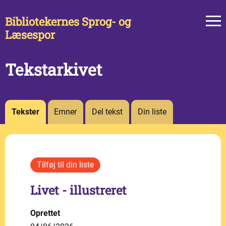
Bibliotekernes Sprog- og
Læsespor
Tekstarkivet
Tekster
Emner
Del tekst
Din liste
Livet - illustreret
Oprettet