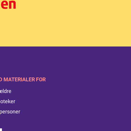
D MATERIALER FOR
ældre
ioteker
personer