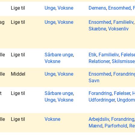
Lige til
Unge
,
Voksne
Demens
,
Ensomhed
,
F
ag
Lige til
Unge
,
Voksne
Ensomhed
,
Familieliv
Skæbne
,
Voksenliv
lle
Lige til
Sårbare unge
,
Etik
,
Familieliv
,
Følels
Voksne
Relationer
,
Skilsmisse
lle
Middel
Unge
,
Voksne
Ensomhed
,
Forandrin
Savn
t
Lige til
Sårbare unge
,
Forandring
,
Følelser
,
H
Unge
,
Voksne
Udfordringer
,
Ungdom
lle
Lige til
Voksne
Arbejdsliv
,
Forandring
Mænd
,
Parforhold
,
Re