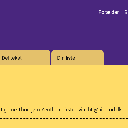
Forælder
B
Del tekst
Din liste
kt gerne Thorbjørn Zeuthen Tirsted via thti@hillerod.dk.