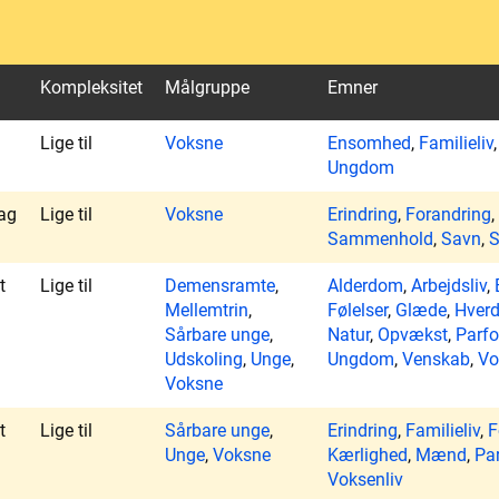
Kompleksitet
Målgruppe
Emner
Lige til
Voksne
Ensomhed
,
Familieliv
Ungdom
ag
Lige til
Voksne
Erindring
,
Forandring
,
Sammenhold
,
Savn
,
S
t
Lige til
Demensramte
,
Alderdom
,
Arbejdsliv
,
Mellemtrin
,
Følelser
,
Glæde
,
Hver
Sårbare unge
,
Natur
,
Opvækst
,
Parfo
Udskoling
,
Unge
,
Ungdom
,
Venskab
,
Vo
Voksne
t
Lige til
Sårbare unge
,
Erindring
,
Familieliv
,
F
Unge
,
Voksne
Kærlighed
,
Mænd
,
Pa
Voksenliv