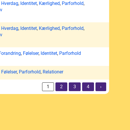
,
Hverdag
,
Identitet
,
Kærlighed
,
Parforhold
,
iv
,
Hverdag
,
Identitet
,
Kærlighed
,
Parforhold
,
iv
Forandring
,
Følelser
,
Identitet
,
Parforhold
,
Følelser
,
Parforhold
,
Relationer
1
2
3
4
›