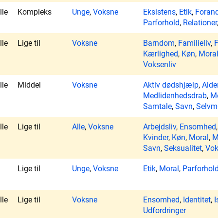
lle
Kompleks
Unge
,
Voksne
Eksistens
,
Etik
,
Forand
Parforhold
,
Relationer
lle
Lige til
Voksne
Barndom
,
Familieliv
,
F
Kærlighed
,
Køn
,
Mora
Voksenliv
lle
Middel
Voksne
Aktiv dødshjælp
,
Ald
Medlidenhedsdrab
,
M
Samtale
,
Savn
,
Selvm
lle
Lige til
Alle
,
Voksne
Arbejdsliv
,
Ensomhed
Kvinder
,
Køn
,
Moral
,
M
Savn
,
Seksualitet
,
Vok
Lige til
Unge
,
Voksne
Etik
,
Moral
,
Parforhol
lle
Lige til
Voksne
Ensomhed
,
Identitet
,
I
Udfordringer