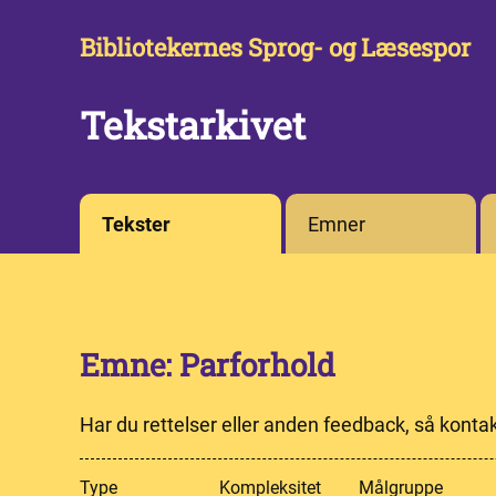
Bibliotekernes Sprog- og Læsespor
Tekstarkivet
Tekster
Emner
Emne: Parforhold
Har du rettelser eller anden feedback, så konta
Type
Kompleksitet
Målgruppe