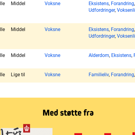
lle
Middel
Voksne
Eksistens
,
Forandring
Udfordringer
,
Voksenl
lle
Middel
Voksne
Eksistens
,
Forandring
Udfordringer
,
Voksenl
lle
Middel
Voksne
Alderdom
,
Eksistens
,
lle
Lige til
Voksne
Familieliv
,
Forandring