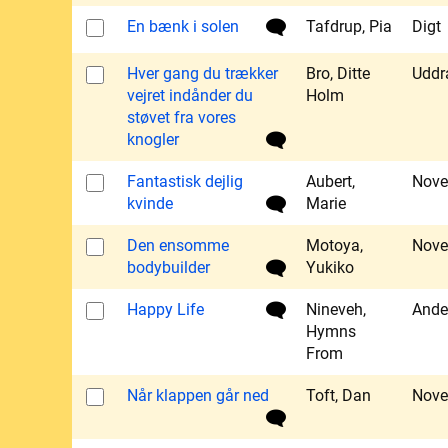
En bænk i solen
Tafdrup, Pia
Digt
Hver gang du trækker
Bro, Ditte
Uddr
vejret indånder du
Holm
støvet fra vores
knogler
Fantastisk dejlig
Aubert,
Nove
kvinde
Marie
Den ensomme
Motoya,
Nove
bodybuilder
Yukiko
Happy Life
Nineveh,
Ande
Hymns
From
Når klappen går ned
Toft, Dan
Nove