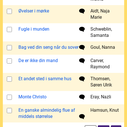
Øvelser i mørke
Aidt, Naja
Marie
Fugle i munden
Schweblin,
Samanta
Bag ved din seng når du sover
Goul, Nanna
De er ikke din mand
Carver,
Raymond
Et andet sted i samme hus
Thomsen,
Søren Ulrik
Monte Christo
Eray, Nazli
En ganske almindelig flue af
Hamsun, Knut
middels størrelse