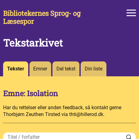
Bibliotekernes Sprog- og
Læsespor
Tekstarkivet
Tekster
Emner
Del tekst
Din liste
Emne: Isolation
Har du rettelser eller anden feedback, så kontakt gerne
Thorbjørn Zeuthen Tirsted via thti@hillerod.dk.