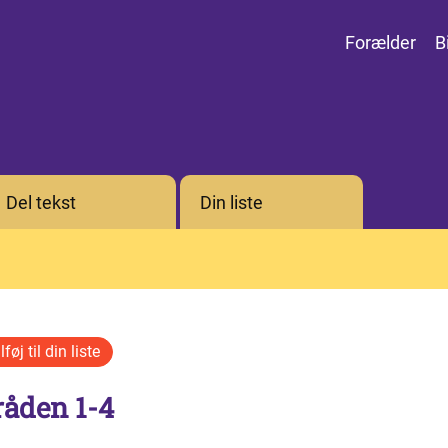
Forælder
B
Del tekst
Din liste
råden 1-4