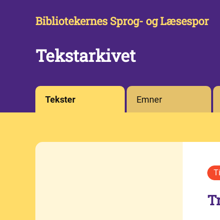
Bibliotekernes Sprog- og Læsespor
Tekstarkivet
Tekster
Emner
T