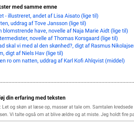
kster med samme emne
et - illustreret, andet af Lisa Aisato (lige til)
ten, uddrag af Tove Jansson (lige til)
 blomstrende have, novelle af Naja Marie Aidt (lige til)
termedister, novelle af Thomas Korsgaard (lige til)
d skal vi med al den skønhed?, digt af Rasmus Nikolajsen 
, digt af Niels Hav (lige til)
en ro om natten, uddrag af Karl Kofi Ahlqvist (middel)
føj din erfaring med teksten
: Let og skøn at læse op, masser at tale om. Samtalen kredsede
sen. Vi talte også om at blive ældre og at miste. Jeg holdt fire p