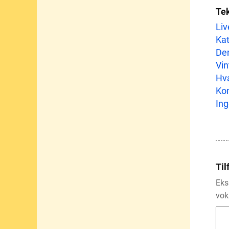
Te
Liv
Kat
Den
Vin
Hva
Kom
Ing
Til
Eks
vok