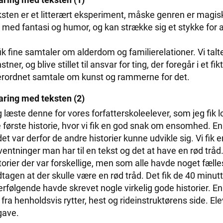
sten er et litterært eksperiment, måske genren er magisk
t med fantasi og humor, og kan strække sig et stykke f
fik fine samtaler om alderdom og familierelationer. Vi talt
stner, og blive stillet til ansvar for ting, der foregår i et fi
rordnet samtale om kunst og rammerne for det.
aring med teksten (2)
 læste denne for vores forfatterskoleelever, som jeg fik 
e første historie, hvor vi fik en god snak om ensomhed. 
det var derfor de andre historier kunne udvikle sig. Vi fik
ventninger man har til en tekst og det at have en rød tråd.
torier der var forskellige, men som alle havde noget fælle
tagen at der skulle være en rød tråd. Det fik de 40 minut
erfølgende havde skrevet nogle virkelig gode historier. 
 fra henholdsvis rytter, hest og rideinstruktørens side. El
gave.