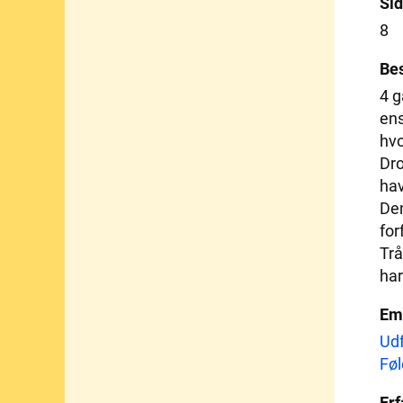
Sid
8
Bes
4 g
ens
hvo
Dro
hav
Den
for
Trå
har
Em
Udf
Føl
Erf