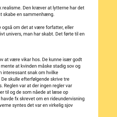
 realisme. Den kræver at lytterne har det
or at skabe en sammenhæng.
e også om det at være forfatter, eller
ktivt univers, man har skabt. Det førte til en
lov at være vikar hos. De kunne især godt
En mente at kvinden måske stadig sov og
 en interessant snak om hvilke
 De skulle efterfølgende skrive tre
s. Reglen var at der ingen regler var
ter til og de som nåede at læse op
En havde fx skrevet om en rideundervisning
everne syntes det var en virkelig sjov