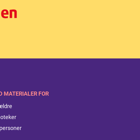
D MATERIALER FOR
ældre
ioteker
personer