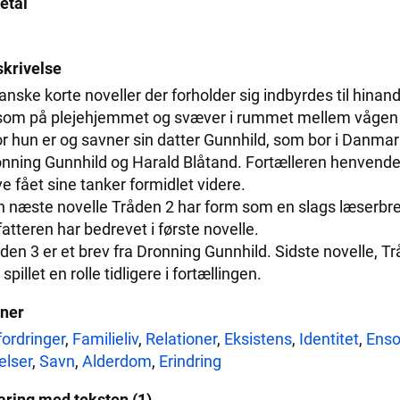
etal
krivelse
anske korte noveller der forholder sig indbyrdes til hinan
om på plejehjemmet og svæver i rummet mellem vågen og
r hun er og savner sin datter Gunnhild, som bor i Danmark.
nning Gunnhild og Harald Blåtand. Fortælleren henvender s
e fået sine tanker formidlet videre.
 næste novelle Tråden 2 har form som en slags læserbrev
fatteren har bedrevet i første novelle.
den 3 er et brev fra Dronning Gunnhild. Sidste novelle, Tr
 spillet en rolle tidligere i fortællingen.
ner
ordringer
,
Familieliv
,
Relationer
,
Eksistens
,
Identitet
,
Ens
elser
,
Savn
,
Alderdom
,
Erindring
aring med teksten (1)