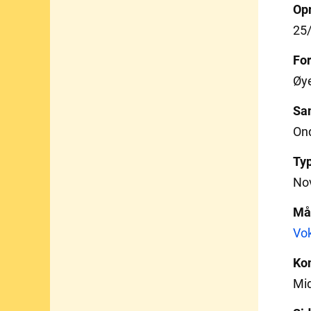
Opr
25
For
Øy
Sa
On
Ty
Nov
Må
Vo
Ko
Mi