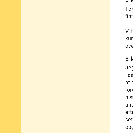
Tek
fin
Vi 
kun
ove
Erf
Jeg
lid
at 
for
his
und
eft
set
op