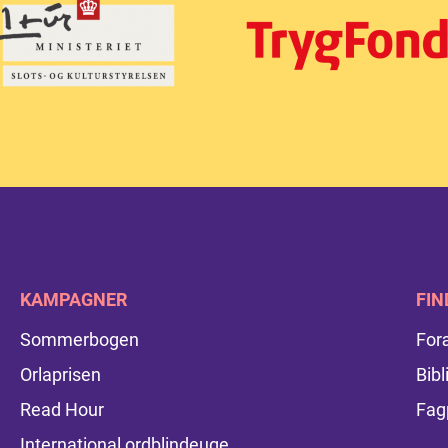
KAMPAGNER
FIN
Sommerbogen
For
Orlaprisen
Bibl
Read Hour
Fag
International ordblindeuge