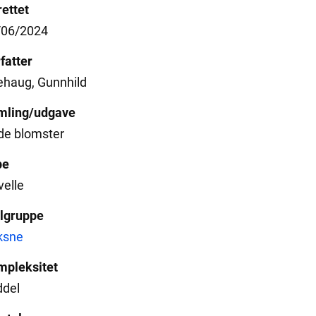
ettet
/06/2024
fatter
ehaug, Gunnhild
mling/udgave
de blomster
pe
elle
lgruppe
ksne
mpleksitet
ddel