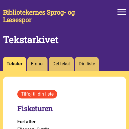
Bibliotekernes Sprog- og
Læsespor
Tekstarkivet
Tekster
Emner
Del tekst
Din liste
Fisketuren
Forfatter