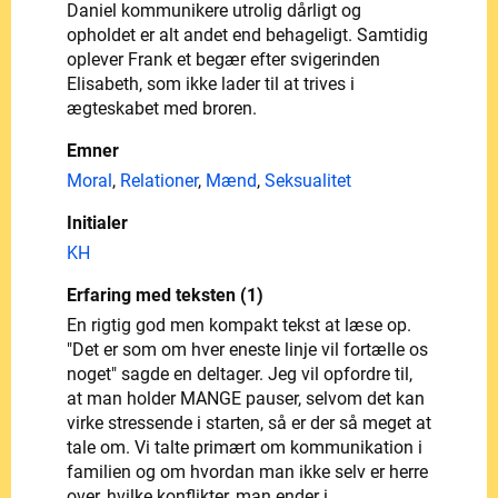
Daniel kommunikere utrolig dårligt og
opholdet er alt andet end behageligt. Samtidig
oplever Frank et begær efter svigerinden
Elisabeth, som ikke lader til at trives i
ægteskabet med broren.
Emner
Moral
,
Relationer
,
Mænd
,
Seksualitet
Initialer
KH
Erfaring med teksten (1)
En rigtig god men kompakt tekst at læse op.
"Det er som om hver eneste linje vil fortælle os
noget" sagde en deltager. Jeg vil opfordre til,
at man holder MANGE pauser, selvom det kan
virke stressende i starten, så er der så meget at
tale om. Vi talte primært om kommunikation i
familien og om hvordan man ikke selv er herre
over, hvilke konflikter, man ender i.