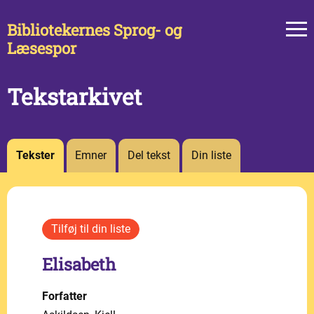
Bibliotekernes Sprog- og
Læsespor
Tekstarkivet
Tekster
Emner
Del tekst
Din liste
Elisabeth
Forfatter