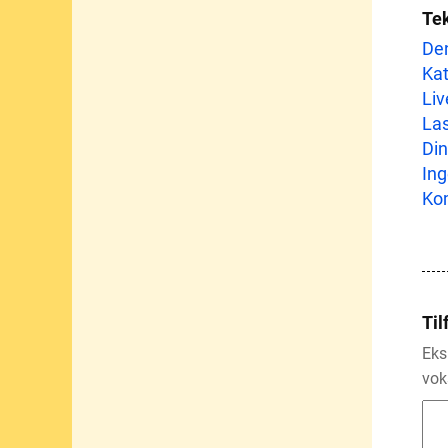
Te
Den
Kat
Liv
Las
Din
Ing
Kom
Til
Eks
vok