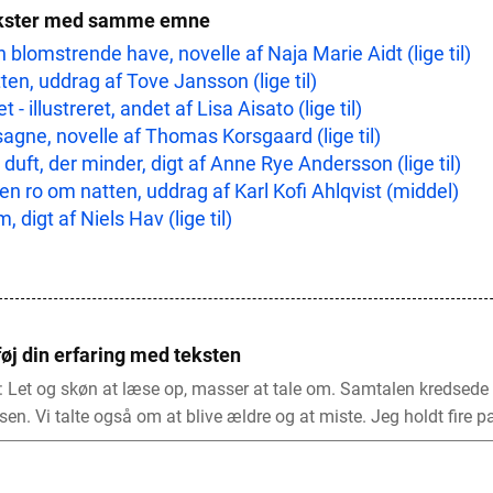
kster med samme emne
 blomstrende have, novelle af Naja Marie Aidt (lige til)
ten, uddrag af Tove Jansson (lige til)
et - illustreret, andet af Lisa Aisato (lige til)
agne, novelle af Thomas Korsgaard (lige til)
 duft, der minder, digt af Anne Rye Andersson (lige til)
en ro om natten, uddrag af Karl Kofi Ahlqvist (middel)
, digt af Niels Hav (lige til)
føj din erfaring med teksten
: Let og skøn at læse op, masser at tale om. Samtalen kredsede
sen. Vi talte også om at blive ældre og at miste. Jeg holdt fire p