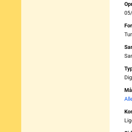
Opr
05
For
Tu
Sa
Sa
Ty
Dig
Må
All
Ko
Lige