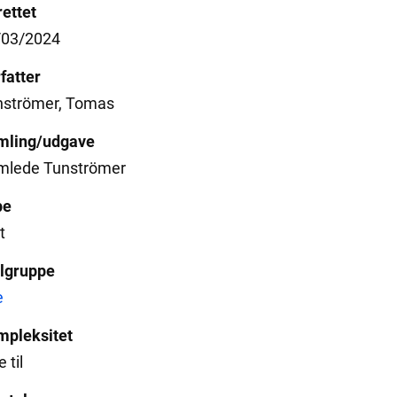
ettet
/03/2024
fatter
nströmer, Tomas
mling/udgave
mlede Tunströmer
pe
t
lgruppe
e
mpleksitet
 til