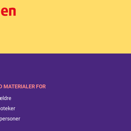
D MATERIALER FOR
ældre
ioteker
personer