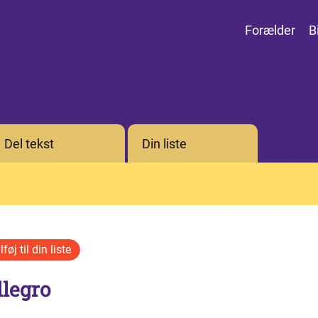
Forælder
B
Del tekst
Din liste
llegro