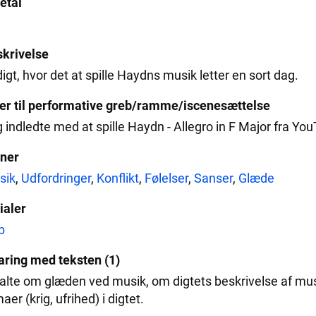
etal
krivelse
digt, hvor det at spille Haydns musik letter en sort dag.
er til performative greb/ramme/iscenesættelse
 indledte med at spille Haydn - Allegro in F Major fra Yo
ner
sik
,
Udfordringer
,
Konflikt
,
Følelser
,
Sanser
,
Glæde
tialer
b
aring med teksten (1)
talte om glæden ved musik, om digtets beskrivelse af m
aer (krig, ufrihed) i digtet.