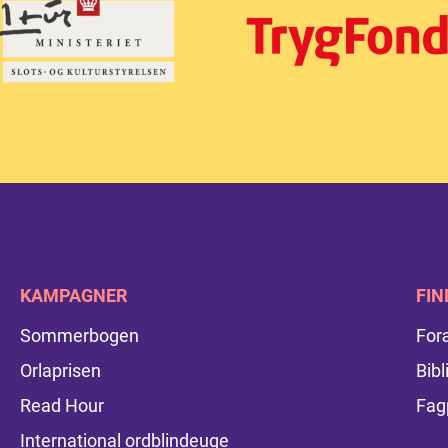
KAMPAGNER
FIN
Sommerbogen
For
Orlaprisen
Bibl
Read Hour
Fag
International ordblindeuge