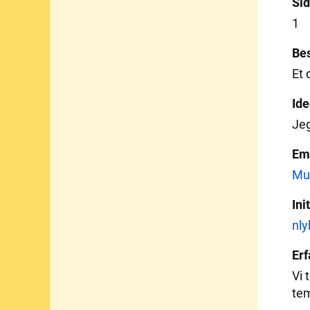
Sid
1
Bes
Et 
Ide
Jeg
Em
Mu
Ini
nly
Erf
Vi 
tem