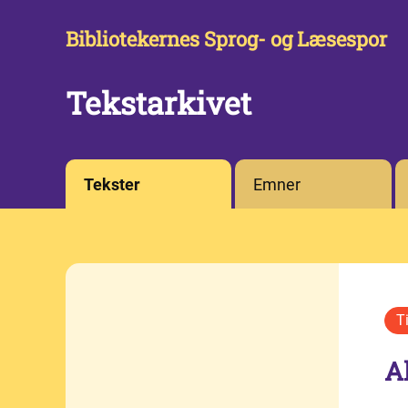
Bibliotekernes Sprog- og Læsespor
Tekstarkivet
Tekster
Emner
A