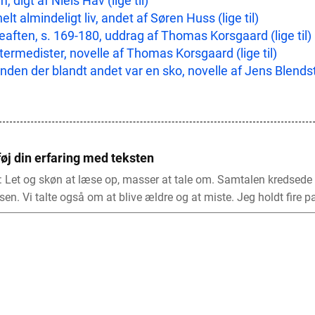
, digt af Niels Hav (lige til)
helt almindeligt liv, andet af Søren Huss (lige til)
eaften, s. 169-180, uddrag af Thomas Korsgaard (lige til)
termedister, novelle af Thomas Korsgaard (lige til)
den der blandt andet var en sko, novelle af Jens Blendstru
føj din erfaring med teksten
: Let og skøn at læse op, masser at tale om. Samtalen kredsede
sen. Vi talte også om at blive ældre og at miste. Jeg holdt fire p