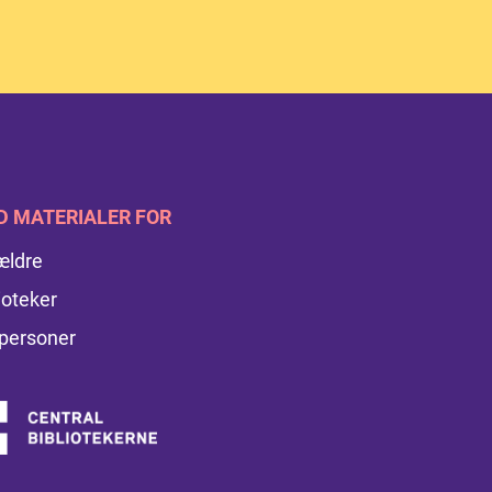
D MATERIALER FOR
ældre
ioteker
personer