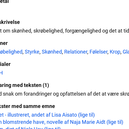
etal
krivelse
t om skønhed, skrøbelighed, forgængelighed og det at tide
ner
øbelighed
,
Styrke
,
Skønhed
,
Relationer
,
Følelser
,
Krop
,
Gl
tialer
H
aring med teksten (1)
 snak om forandringer og opfattelsen af det at være skr
kster med samme emne
et - illustreret, andet af Lisa Aisato (lige til)
 blomstrende have, novelle af Naja Marie Aidt (lige til)