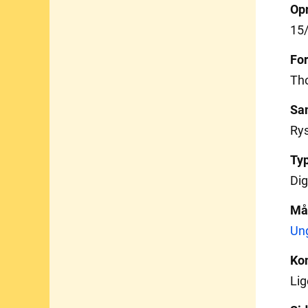
Opr
15
For
Tho
Sa
Rys
Ty
Dig
Må
Un
Ko
Lige