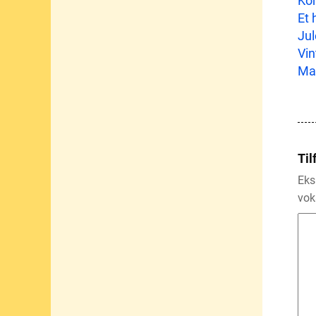
Kom
Et 
Jul
Vin
Man
Til
Eks
vok