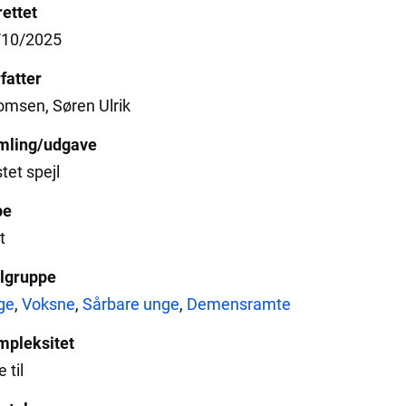
ettet
/10/2025
fatter
msen, Søren Ulrik
mling/udgave
tet spejl
pe
t
lgruppe
ge
,
Voksne
,
Sårbare unge
,
Demensramte
mpleksitet
 til