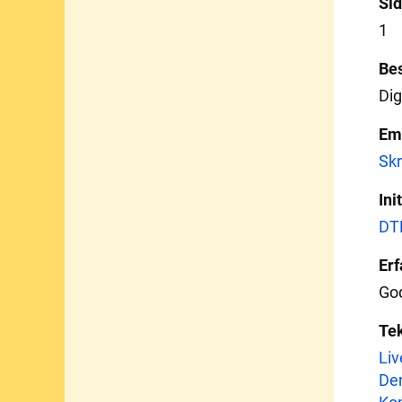
Sid
1
Bes
Dig
Em
Skr
Ini
DT
Erf
God
Te
Liv
Den