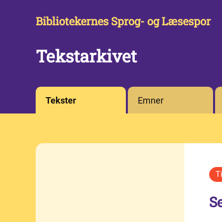
Bibliotekernes Sprog- og Læsespor
Tekstarkivet
Tekster
Emner
S