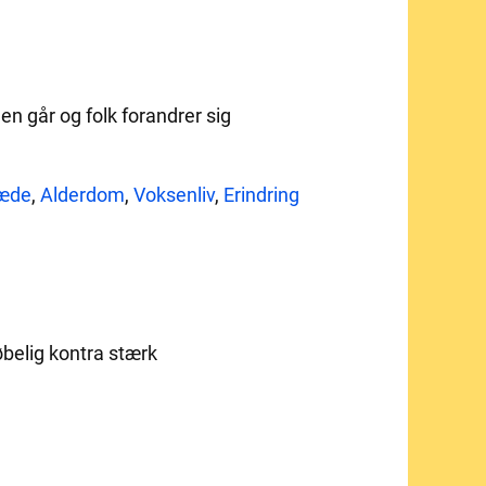
n går og folk forandrer sig
æde
,
Alderdom
,
Voksenliv
,
Erindring
øbelig kontra stærk