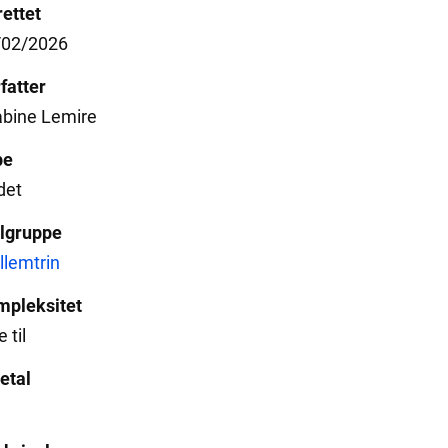
ettet
/02/2026
fatter
abine Lemire
pe
det
lgruppe
lemtrin
mpleksitet
 til
etal