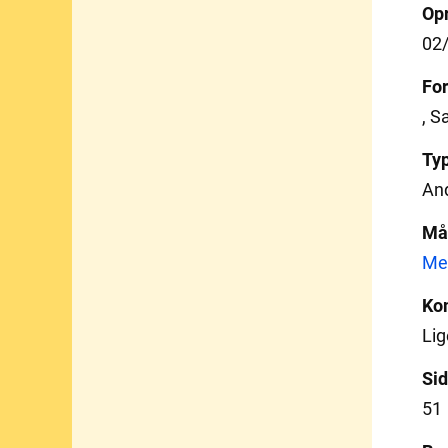
Opr
02
For
, S
Ty
An
Må
Mel
Ko
Lige
Sid
51