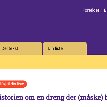
Forælder
B
Del tekst
Din liste
istorien om en dreng der (måske)