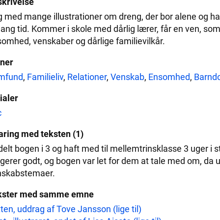
krivelse
 med mange illustrationer om dreng, der bor alene og har 
lang tid. Kommer i skole med dårlig lærer, får en ven, so
omhed, venskaber og dårlige familievilkår.
ner
mfund
,
Familieliv
,
Relationer
,
Venskab
,
Ensomhed
,
Barnd
tialer
c
aring med teksten (1)
elt bogen i 3 og haft med til mellemtrinsklasse 3 uger i st
gerer godt, og bogen var let for dem at tale med om, da 
nskabstemaer.
kster med samme emne
ten, uddrag af Tove Jansson (lige til)