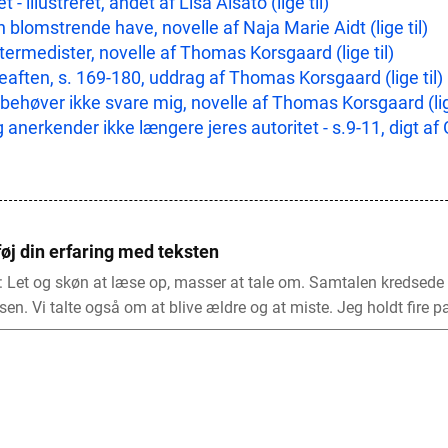
et - illustreret, andet af Lisa Aisato (lige til)
 blomstrende have, novelle af Naja Marie Aidt (lige til)
termedister, novelle af Thomas Korsgaard (lige til)
eaften, s. 169-180, uddrag af Thomas Korsgaard (lige til)
behøver ikke svare mig, novelle af Thomas Korsgaard (lige
 anerkender ikke længere jeres autoritet - s.9-11, digt af G
føj din erfaring med teksten
: Let og skøn at læse op, masser at tale om. Samtalen kredsede
sen. Vi talte også om at blive ældre og at miste. Jeg holdt fire p