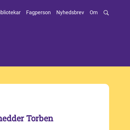
ibliotekar
Fagperson
Nyhedsbrev
Om
 hedder Torben