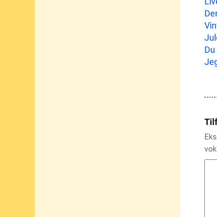
Liv
Den
Vin
Jul
Du 
Jeg
Til
Eks
vok