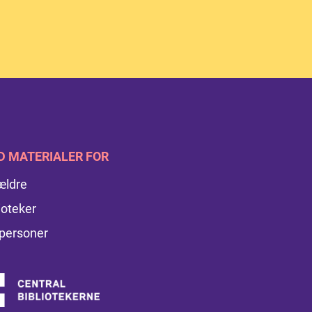
D MATERIALER FOR
ældre
ioteker
personer