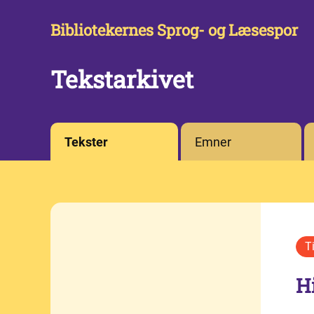
Bibliotekernes Sprog- og Læsespor
Tekstarkivet
Tekster
Emner
H