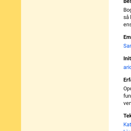
Bes
Bog
så 
ens
Em
Sa
Ini
ari
Erf
Opd
fun
ve
Te
Kat