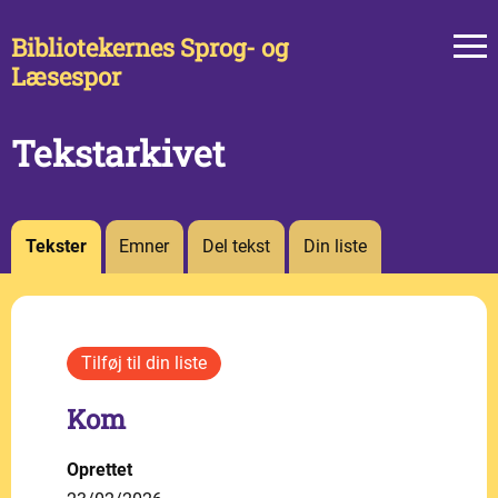
Bibliotekernes Sprog- og
Læsespor
Tekstarkivet
Tekster
Emner
Del tekst
Din liste
Kom
Oprettet