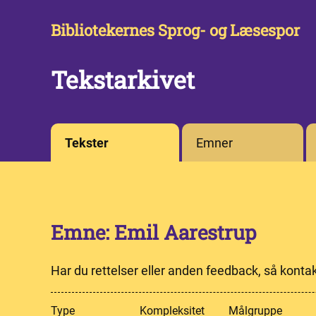
Bibliotekernes Sprog- og Læsespor
Tekstarkivet
Tekster
Emner
Emne: Emil Aarestrup
Har du rettelser eller anden feedback, så konta
Type
Kompleksitet
Målgruppe