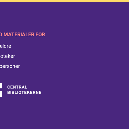
D MATERIALER FOR
ældre
ioteker
personer