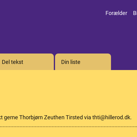
Forælder
B
Del tekst
Din liste
kt gerne Thorbjørn Zeuthen Tirsted via thti@hillerod.dk.