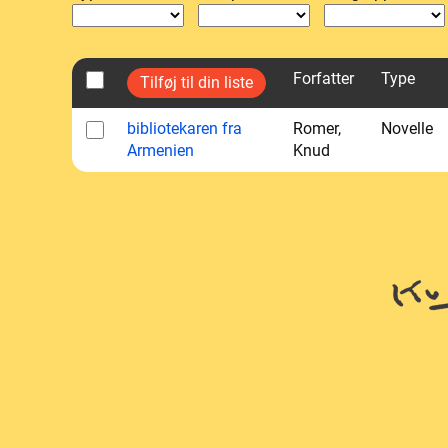
Forfatter
Type
bibliotekaren fra
Romer,
Novelle
Armenien
Knud