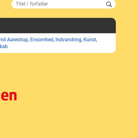
mil Aarestrup
,
Ensomhed
,
Indvandring
,
Kunst
,
kab