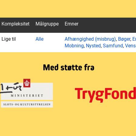
Kompleksitet
Målgruppe
Emner
Lige til
Alle
Afhængighed (misbrug)
,
Bøger
,
E
Mobning
,
Nysted
,
Samfund
,
Vens