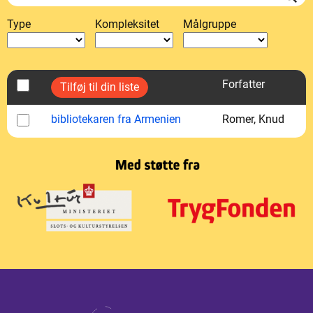
Type
Kompleksitet
Målgruppe
Forfatter
bibliotekaren fra Armenien
Romer, Knud