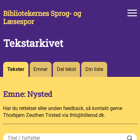
Bibliotekernes Sprog- og
Læsespor
Tekstarkivet
Tekster
Emner
Del tekst
Din liste
Emne: Nysted
Har du rettelser eller anden feedback, så kontakt gerne
Thorbjørn Zeuthen Tirsted via thti@hillerod.dk.