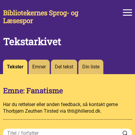
Bibliotekernes Sprog- og
Læsespor
Tekstarkivet
Tekster
Emner
Del tekst
Din liste
Emne: Fanatisme
Har du rettelser eller anden feedback, så kontakt gerne
Thorbjørn Zeuthen Tirsted via thti@hillerod.dk.