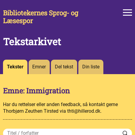
Bibliotekernes Sprog- og
Læsespor
Tekstarkivet
Tekster
Emner
Del tekst
Din liste
Emne: Immigration
Har du rettelser eller anden feedback, så kontakt gerne
Thorbjørn Zeuthen Tirsted via thti@hillerod.dk.