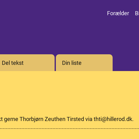
Forælder
B
Del tekst
Din liste
kt gerne Thorbjørn Zeuthen Tirsted via thti@hillerod.dk.