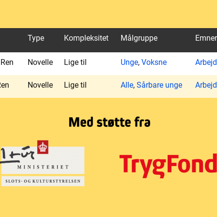
Type
Kompleksitet
Målgruppe
Emner
 Ren
Novelle
Lige til
Unge
,
Voksne
Arbejd
Ren
Novelle
Lige til
Alle
,
Sårbare unge
Arbej