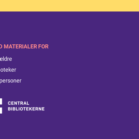
D MATERIALER FOR
ældre
ioteker
personer