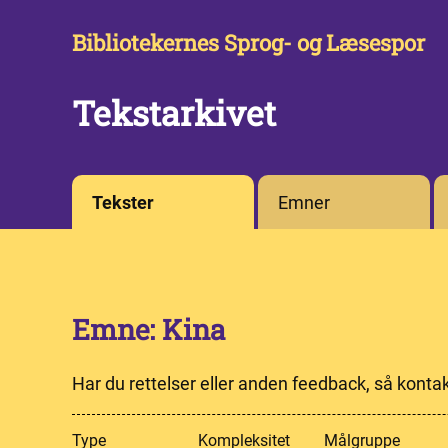
Bibliotekernes Sprog- og Læsespor
Tekstarkivet
Tekster
Emner
Emne: Kina
Har du rettelser eller anden feedback, så konta
Type
Kompleksitet
Målgruppe