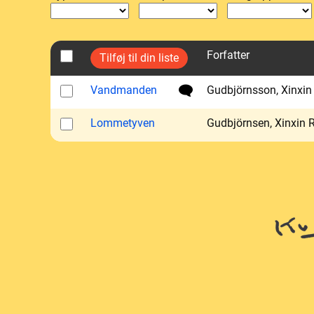
Forfatter
Vandmanden
Gudbjörnsson, Xinxin
Lommetyven
Gudbjörnsen, Xinxin 