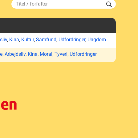
sliv
,
Kina
,
Kultur
,
Samfund
,
Udfordringer
,
Ungdom
de
,
Arbejdsliv
,
Kina
,
Moral
,
Tyveri
,
Udfordringer