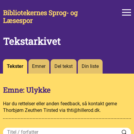
Bibliotekernes Sprog- og
Læsespor
Tekstarkivet
Tekster
Emner
Del tekst
Din liste
Emne: Ulykke
Har du rettelser eller anden feedback, så kontakt gerne
Thorbjørn Zeuthen Tirsted via thti@hillerod.dk.