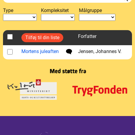
Type
Kompleksitet
Målgruppe
Forfatter
Mortens juleaften
Jensen, Johannes V.