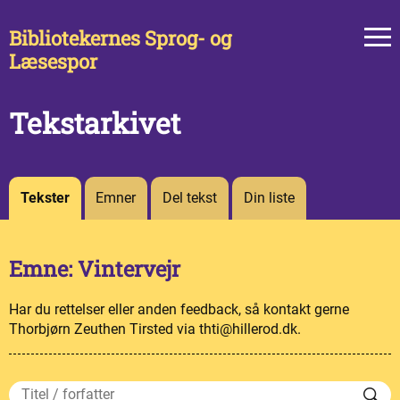
Bibliotekernes Sprog- og
Læsespor
Tekstarkivet
Tekster
Emner
Del tekst
Din liste
Emne: Vintervejr
Har du rettelser eller anden feedback, så kontakt gerne
Thorbjørn Zeuthen Tirsted via thti@hillerod.dk.