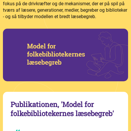
fokus på de drivkræfter og de mekanismer, der er på spil på
tværs af læsere, generationer, medier, begreber og biblioteker
- og så tilbyder modellen et bredt læsebegreb.
Publikationen, 'Model for
folkebibliotekernes læsebegreb'