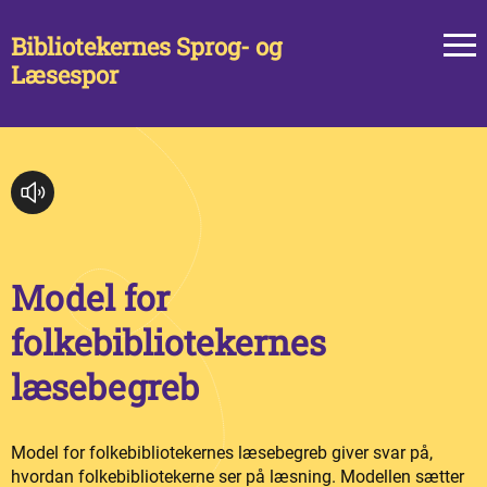
Bibliotekernes Sprog- og
Læsespor
Model for
folkebibliotekernes
læsebegreb
Model for folkebibliotekernes læsebegreb giver svar på,
hvordan folkebibliotekerne ser på læsning. Modellen sætter