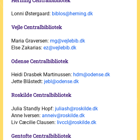
Herning Centralbibliotek
Lonni Østergaard:
biblos@herning.dk
Vejle Centralbibliotek
Maria Graversen:
mg@vejlebib.dk
Else Zakarias:
ez@vejlebib.dk
Odense Centralbibliotek
Heidi Drasbek Martinussen:
hdm@odense.dk
Jette Blåstedt:
jebl@odense.dk
Roskilde Centralbibliotek
Julia Standly Hopf:
juliash@roskilde.dk
Anne Iversen:
anneiv@roskilde.dk
Liv Cæcilie Clausen:
livccl@roskilde.dk
Gentofte Centralbibliotek