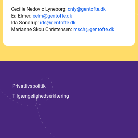
Cecilie Nedovic Lyneborg:
cnly@gentofte.dk
Ea Elmer:
eelm@gentofte.dk
Ida Sondrup:
ids@gentofte.dk
Marianne Skou Christensen:
msch@gentofte.dk
Privatlivspolitik
Tilgængelighedserklæring