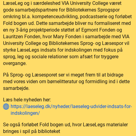
LæseLeg og i særdeleshed VIA University College været
gode samarbejdspartnere for Bibliotekernes Sprogspor
omkring bl.a. kompetenceudvikling, podcastserie og forløbet
Fold bogen ud. Dette samarbejde bliver nu formaliseret med
en ny 3-årig projektperiode støttet af Egmont Fonden og
Lauritzen Fonden, hvor Mary Fonden i samarbejde med VIA
University College og Bibliotekernes Sprog- og Læsespor vil
styrke LæseLegs indsats for indskolingen med fokus på
sprog, leg og sociale relationer som afsæt for tryggere
overgange.
På Sprog- og Læsesporet ser vi meget frem til at bidrage
med vores viden om børnelitteratur og formidling ind i dette
samarbejde.
Læs hele nyheden her:
https://laeseleg.dk/nyheder/laeseleg-udvider-indsats-for-
indskolingen/
Se også forløbet Fold bogen ud, hvor LæseLegs materialer
bringes i spil på biblioteket