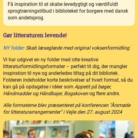
Få inspiration til at skabe levedygtigt og værdifuldt
sprogtræningstilbud i biblioteket for borgere med dansk
som andetsprog.
Gør litteraturen levende!
NY folder:
Skab læseglæde med original voksenformidling
Vi har udgivet en ny folder med otte kreative
litteraturformidlingsformater – perfekt til dig, der mangler
inspiration til nye og anderledes tiltag på dit bibliotek.
Folderen indeholder korte beskrivelser af hvert format, så du
kan gå på opdagelse i idéer som
Appetit på bøger
,
Håndmadder og Håndbajer
,
Bogskoven
og flere andre.
Alle formaterne blev præsenteret på konferencen "Årsmøde
for litteraturarrangementer" i Vejle den 27. august 2024