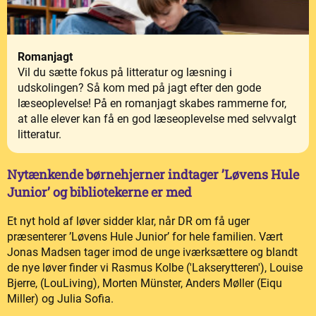
Romanjagt
Vil du sætte fokus på litteratur og læsning i
udskolingen? Så kom med på jagt efter den gode
læseoplevelse! På en romanjagt skabes rammerne for,
at alle elever kan få en god læseoplevelse med selvvalgt
litteratur.
Nytænkende børnehjerner indtager ’Løvens Hule
Junior’ og bibliotekerne er med
Et nyt hold af løver sidder klar, når DR om få uger
præsenterer ’Løvens Hule Junior’ for hele familien. Vært
Jonas Madsen tager imod de unge iværksættere og blandt
de nye løver finder vi Rasmus Kolbe ('Lakserytteren'), Louise
Bjerre, (LouLiving), Morten Münster, Anders Møller (Eiqu
Miller) og Julia Sofia.