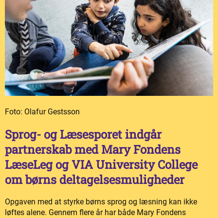
Foto: Olafur Gestsson
Sprog- og Læsesporet indgår
partnerskab med Mary Fondens
LæseLeg og VIA University College
om børns deltagelsesmuligheder
Opgaven med at styrke børns sprog og læsning kan ikke
løftes alene. Gennem flere år har både Mary Fondens