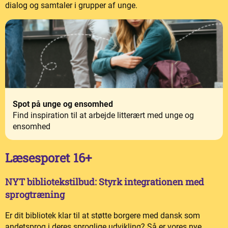
dialog og samtaler i grupper af unge.
Spot på unge og ensomhed
Find inspiration til at arbejde litterært med unge og
ensomhed
Læsesporet 16+
NYT bibliotekstilbud: Styrk integrationen med
sprogtræning
Er dit bibliotek klar til at støtte borgere med dansk som
andetsprog i deres sproglige udvikling? Så er vores nye