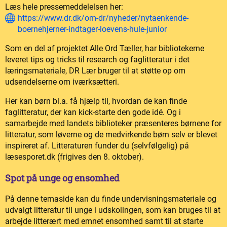
Læs hele pressemeddelelsen her:
https://www.dr.dk/om-dr/nyheder/nytaenkende-
boernehjerner-indtager-loevens-hule-junior
Som en del af projektet Alle Ord Tæller, har bibliotekerne
leveret tips og tricks til research og faglitteratur i det
læringsmateriale, DR Lær bruger til at støtte op om
udsendelserne om iværksætteri.
Her kan børn bl.a. få hjælp til, hvordan de kan finde
faglitteratur, der kan kick-starte den gode idé. Og i
samarbejde med landets biblioteker præsenteres børnene for
litteratur, som løverne og de medvirkende børn selv er blevet
inspireret af. Litteraturen funder du (selvfølgelig) på
læsesporet.dk (frigives den 8. oktober).
Spot på unge og ensomhed
På denne temaside kan du finde undervisningsmateriale og
udvalgt litteratur til unge i udskolingen, som kan bruges til at
arbejde litterært med emnet ensomhed samt til at starte