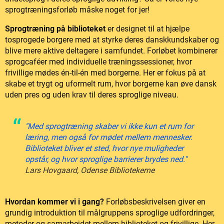
sprogtræningsforløb måske noget for jer!
Sprogtræning på biblioteket
er designet til at hjælpe
tosprogede borgere med at styrke deres danskkundskaber og
blive mere aktive deltagere i samfundet. Forløbet kombinerer
sprogcaféer med individuelle træningssessioner, hvor
frivillige mødes én-til-én med borgerne. Her er fokus på at
skabe et trygt og uformelt rum, hvor borgerne kan øve dansk
uden pres og uden krav til deres sproglige niveau.
"Med sprogtræning skaber vi ikke kun et rum for
læring, men også for mødet mellem mennesker.
Biblioteket bliver et sted, hvor nye muligheder
opstår, og hvor sproglige barrierer brydes ned."
Lars Hovgaard, Odense Bibliotekerne
Hvordan kommer vi i gang?
Forløbsbeskrivelsen giver en
grundig introduktion til målgruppens sproglige udfordringer,
metoder og samarbejdet mellem biblioteket og frivillige. Her