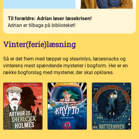
Til forældre: Adrian løser læsekrisen!
Adrian er tilbage på biblioteket!
Vinter(ferie)læsning
Så er det frem med tæpper og stearinlys, læsesnacks og
vinterens mest spændende mysterier i bogform. Her er en
række bogforslag med mysterier, der skal opklares.