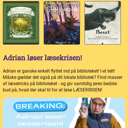
Adrian løser læsekrisen!
Adrian er ganske enkelt flyttet ind på biblioteket! I et telt!
Måske gælder det også på dit lokale bibliotek? Find masser
af læsetricks på biblioteket - og giv samtidig jeres bedste
bud på, hvad der skal til for at løse LÆSEKRISEN!