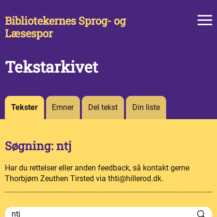
Bibliotekernes Sprog- og
Læsespor
Tekstarkivet
Tekster
Emner
Del tekst
Din liste
Søgning: ntj
Har du rettelser eller anden feedback, så kontakt gerne
Thorbjørn Zeuthen Tirsted via thti@hillerod.dk.