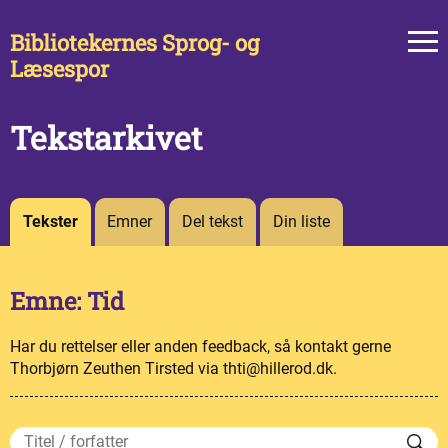
Bibliotekernes Sprog- og
Læsespor
Tekstarkivet
Tekster
Emner
Del tekst
Din liste
Emne: Tid
Har du rettelser eller anden feedback, så kontakt gerne
Thorbjørn Zeuthen Tirsted via thti@hillerod.dk.