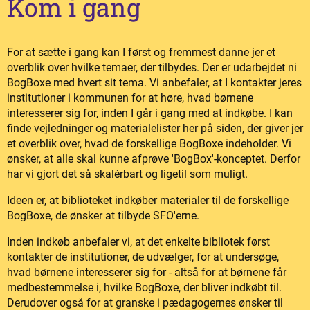
Kom i gang
For at sætte i gang kan I først og fremmest danne jer et
overblik over hvilke temaer, der tilbydes. Der er udarbejdet ni
BogBoxe med hvert sit tema. Vi anbefaler, at I kontakter jeres
institutioner i kommunen for at høre, hvad børnene
interesserer sig for, inden I går i gang med at indkøbe. I kan
finde vejledninger og materialelister her på siden, der giver jer
et overblik over, hvad de forskellige BogBoxe indeholder. Vi
ønsker, at alle skal kunne afprøve 'BogBox'-konceptet. Derfor
har vi gjort det så skalérbart og ligetil som muligt.
Ideen er, at biblioteket indkøber materialer til de forskellige
BogBoxe, de ønsker at tilbyde SFO'erne.
Inden indkøb anbefaler vi, at det enkelte bibliotek først
kontakter de institutioner, de udvælger, for at undersøge,
hvad børnene interesserer sig for - altså for at børnene får
medbestemmelse i, hvilke BogBoxe, der bliver indkøbt til.
Derudover også for at granske i pædagogernes ønsker til