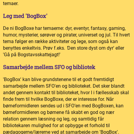
temaer.
Leg med 'BogBox'
De ni BogBoxe har temaerne: dyr, eventyr, fantasy, gaming,
humor, mysterier, sørøver og pirater, universet og jul. Til hvert
tema følger en række aktiviteter og lege, som også kan
benyttes enkeltvis. Prøv f.eks.
'
Den store dyst om dyr' eller
'Gå på Bogstavsskattejagt!'
Samarbejde mellem SFO og bibliotek
'BogBox' kan blive grundstenene til et godt fremtidigt
samarbejde mellem SFO'en og biblioteket. Det sker blandt
andet gennem kontakt til biblioteket, hvor I i fællesskab skal
finde frem til hvilke BogBoxe, der er interesse for. Når
børneformidleren sendes ud i SFO’en med BogBoxen, kan
børneformidleren og børnene få skabt en god og nær
relation gennem læsning og leg, og samtidig får
bibliotekaren mulighed for at opbygge et forhold til
pædagogerne/lærerne ved at samarbejde om 'BogBox'.