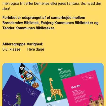
men også frit efter børnenes eller jeres fantasi. Se, hvad der
sker!
Forløbet er udsprunget af et samarbejde mellem
Brønderslev Bibliotek, Esbjerg Kommunes Biblioteker og
Tønder Kommunes Biblioteker.
Aldersgruppe:
Varighed:
0-3. klasse
Flere dage