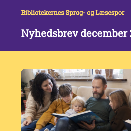
Bibliotekernes Sprog- og Læsespor
Nyhedsbrev december 