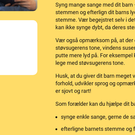
Syng mange sange med dit barn –
stemmen og efterlign dit barns lyd
stemme. Vær begejstret selv i det
kan ikke synge dybt, da deres s
Vær også opmærksom på, at der e
støvsugerens tone, vindens susen,
putte mere lyd på. For eksempel k
lege med støvsugerens tone.
Husk, at du giver dit barn meget 
forhold, udvikler sprog og opmæ
er sjovt og rart!
Som forælder kan du hjælpe dit b
synge enkle sange, gerne de
efterligne barnets stemme og f