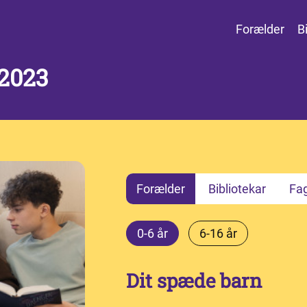
Forælder
B
2023
Forælder
Bibliotekar
Fa
0-6 år
6-16 år
Dit spæde barn