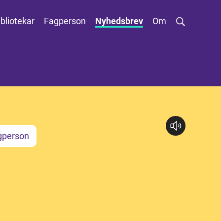
ibliotekar
Fagperson
Nyhedsbrev
Om
gperson