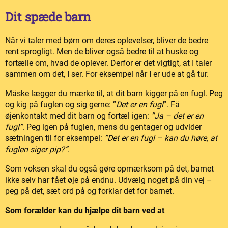
Dit spæde barn
Når vi taler med børn om deres oplevelser, bliver de bedre
rent sprogligt. Men de bliver også bedre til at huske og
fortælle om, hvad de oplever. Derfor er det vigtigt, at I taler
sammen om det, I ser. For eksempel når I er ude at gå tur.
Måske lægger du mærke til, at dit barn kigger på en fugl. Peg
og kig på fuglen og sig gerne: ”
Det er en fugl
”. Få
øjenkontakt med dit barn og fortæl igen:
”Ja – det er en
fugl”
. Peg igen på fuglen, mens du gentager og udvider
sætningen til for eksempel:
”Det er en fugl – kan du høre, at
fuglen siger pip?”
.
Som voksen skal du også gøre opmærksom på det, barnet
ikke selv har fået øje på endnu. Udvælg noget på din vej –
peg på det, sæt ord på og forklar det for barnet.
Som forælder kan du hjælpe dit barn ved at