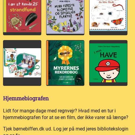
Hjemmebiografen
Lidt for mange dage med regnvejr? Hvad med en tur i
hjemmebiografen for at se en film, der ikke varer så længe?
Tjek børnebiffen.dk ud. Log jer på med jeres bibliotekslogin