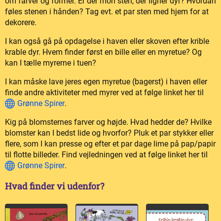
om farver og former. Er der mon sten, der ligner dyr? Hvordan
føles stenen i hånden? Tag evt. et par sten med hjem for at
dekorere.
I kan også gå på opdagelse i haven eller skoven efter krible
krable dyr. Hvem finder først en bille eller en myretue? Og
kan I tælle myrerne i tuen?
I kan måske lave jeres egen myretue (bagerst) i haven eller
finde andre aktiviteter med myrer ved at følge linket her til
Grønne Spirer
.
Kig på blomsternes farver og højde. Hvad hedder de? Hvilke
blomster kan I bedst lide og hvorfor? Pluk et par stykker eller
flere, som I kan presse og efter et par dage lime på pap/papir
til flotte billeder. Find vejledningen ved at følge linket her til
Grønne Spirer
.
Hvad finder vi udenfor?