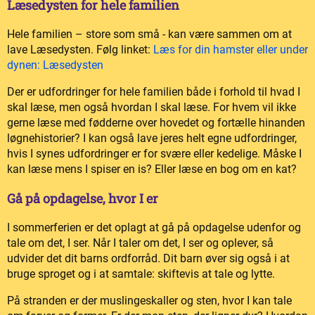
Læsedysten for hele familien
Hele familien – store som små - kan være sammen om at
lave Læsedysten. Følg linket:
Læs for din hamster eller under
dynen: Læsedysten
Der er udfordringer for hele familien både i forhold til hvad I
skal læse, men også hvordan I skal læse. For hvem vil ikke
gerne læse med fødderne over hovedet og fortælle hinanden
løgnehistorier? I kan også lave jeres helt egne udfordringer,
hvis I synes udfordringer er for svære eller kedelige. Måske I
kan læse mens I spiser en is? Eller læse en bog om en kat?
Gå på opdagelse, hvor I er
I sommerferien er det oplagt at gå på opdagelse udenfor og
tale om det, I ser. Når I taler om det, I ser og oplever, så
udvider det dit barns ordforråd. Dit barn øver sig også i at
bruge sproget og i at samtale: skiftevis at tale og lytte.
På stranden er der muslingeskaller og sten, hvor I kan tale