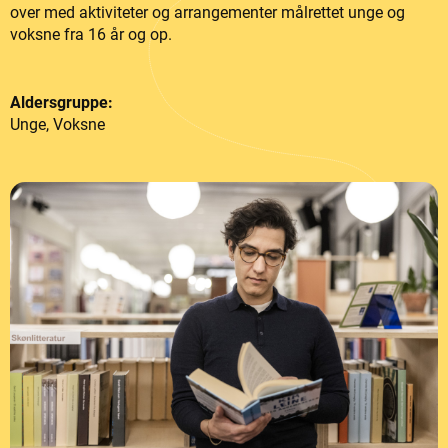
over med aktiviteter og arrangementer målrettet unge og
voksne fra 16 år og op.
Aldersgruppe:
Unge, Voksne