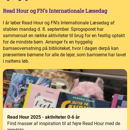
Read Hour og FN's Internationale Læsedag
I år løber Read Hour og FN's Internationale Læsedag af
stablen mandag d. 8. september. Sprogsporet har
sammensat en række aktiviteter til brug for en festlig optakt
for de mindste børn. Arranger fx en hyggelig
bamseovernatning på biblioteket, hvor I dagen derpå kan
præsentere børnene for alle de løjer, som bamserne har lavet
i nattens løb.
Read Hour 2025 - aktiviteter 0-6 år
Find masser af inspiration til at fejre Read Hour med de
mindste