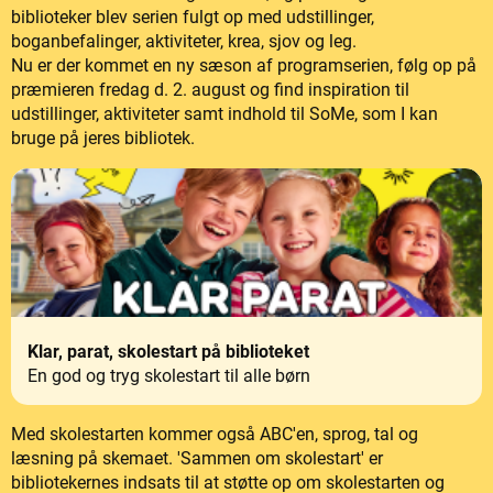
biblioteker blev serien fulgt op med udstillinger,
boganbefalinger, aktiviteter, krea, sjov og leg.
Nu er der kommet en ny sæson af programserien, følg op på
præmieren fredag d. 2. august og find inspiration til
udstillinger, aktiviteter samt indhold til SoMe, som I kan
bruge på jeres bibliotek.
Klar, parat, skolestart på biblioteket
En god og tryg skolestart til alle børn
Med skolestarten kommer også ABC'en, sprog, tal og
læsning på skemaet. 'Sammen om skolestart' er
bibliotekernes indsats til at støtte op om skolestarten og