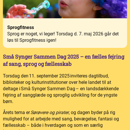
Sprogfitness
Sprog er noget, vi leger! Torsdag d. 7. maj 2026 går det
løs til Sprogfitness igen!
Små Synger Sammen Dag 2025 – en fælles fejring
af sang, sprog og fællesskab
Torsdag den 11. september 2025 inviteres dagtilbud,
biblioteker og kulturinstitutioner over hele landet til at
deltage i Små Synger Sammen Dag – en landsdækkende
fejring af sangglæde og sproglig udvikling for de yngste
børn.
Årets tema er
Sørøvere og pirater
, og dagen byder på rig
mulighed for at arbejde med sang, bevægelse, fantasi og
fællesskab – både i hverdagen og som en særlig