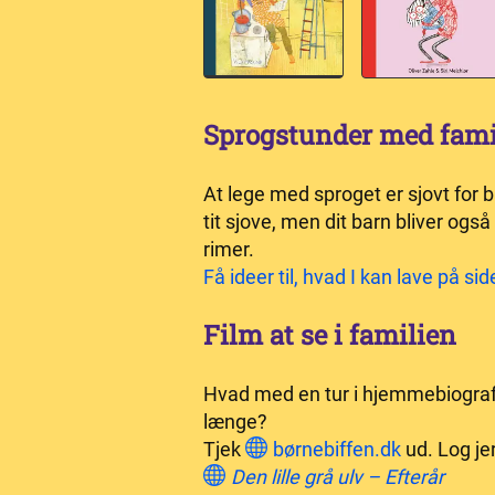
Sprogstunder med fami
At lege med sproget er sjovt for
tit sjove, men dit barn bliver og
rimer.
Få ideer til, hvad I kan lave på si
Film at se i familien
Hvad med en tur i hjemmebiografen
længe?
Tjek
børnebiffen.dk
ud. Log jer
Den lille grå ulv – Efterår