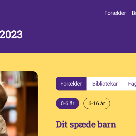
Forælder
B
2023
Forælder
Bibliotekar
Fa
0-6 år
6-16 år
Dit spæde barn