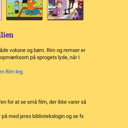
lien
 både voksne og børn. Rim og remser er
så opmærksom på sprogets lyde, når I
den Rim-leg.
 for at se små film, der ikke varer så
 på med jeres bibliotekslogin og se fx