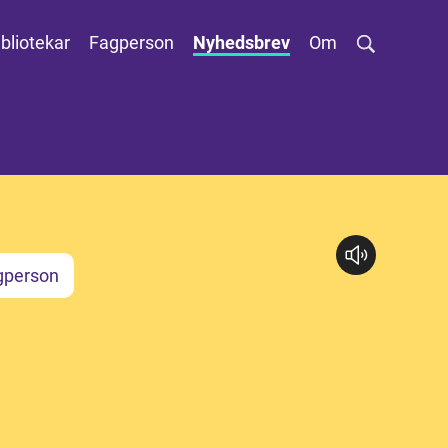
ibliotekar
Fagperson
Nyhedsbrev
Om
gperson