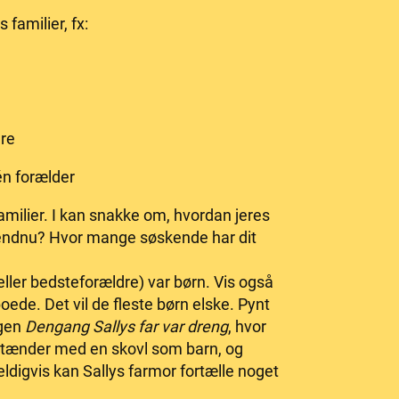
 familier, fx:
re
én forælder
 familier. I kan snakke om, hvordan jeres
e endnu? Hvor mange søskende har dit
(eller bedsteforældre) var børn. Vis også
boede. Det vil de fleste børn elske. Pynt
ogen
Dengang Sallys far var dreng
, hvor
de tænder med en skovl som barn, og
eldigvis kan Sallys farmor fortælle noget